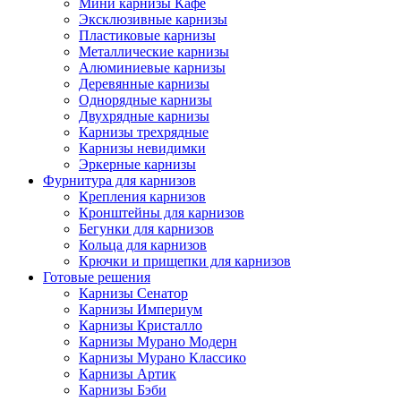
Мини карнизы Кафе
Эксклюзивные карнизы
Пластиковые карнизы
Металлические карнизы
Алюминиевые карнизы
Деревянные карнизы
Однорядные карнизы
Двухрядные карнизы
Карнизы трехрядные
Карнизы невидимки
Эркерные карнизы
Фурнитура для карнизов
Крепления карнизов
Кронштейны для карнизов
Бегунки для карнизов
Кольца для карнизов
Крючки и прищепки для карнизов
Готовые решения
Карнизы Сенатор
Карнизы Империум
Карнизы Кристалло
Карнизы Мурано Модерн
Карнизы Мурано Классико
Карнизы Артик
Карнизы Бэби