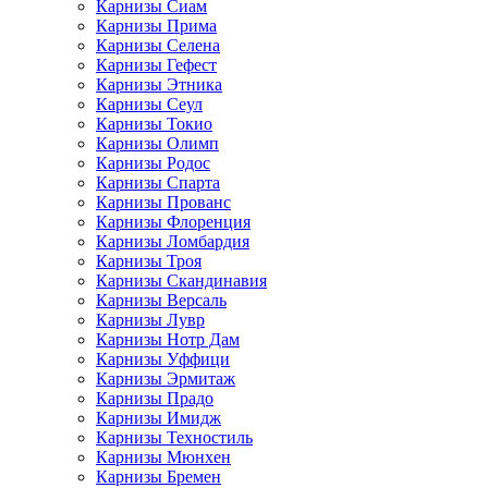
Карнизы Сиам
Карнизы Прима
Карнизы Селена
Карнизы Гефест
Карнизы Этника
Карнизы Сеул
Карнизы Токио
Карнизы Олимп
Карнизы Родос
Карнизы Спарта
Карнизы Прованс
Карнизы Флоренция
Карнизы Ломбардия
Карнизы Троя
Карнизы Скандинавия
Карнизы Версаль
Карнизы Лувр
Карнизы Нотр Дам
Карнизы Уффици
Карнизы Эрмитаж
Карнизы Прадо
Карнизы Имидж
Карнизы Техностиль
Карнизы Мюнхен
Карнизы Бремен