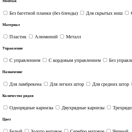
Монтаж
Без багетной планки (без бленды)
Для скрытых ниш
С
Материал
Пластик
Алюминий
Металл
Управление
С управлением
С кордовым управлением
Без управл
Назначение
Для ламбрекена
Для легких штор
Для средних штор
Количество рядов
Однорядные карнизы
Двухрядные карнизы
Трехрядн
Цвет
Белый
Золото матовое
Серебро матовое
Черный