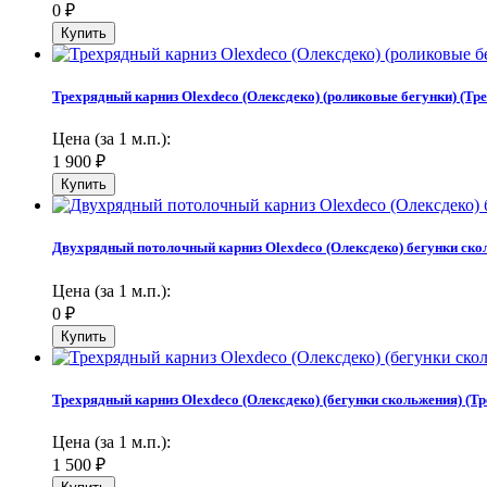
0
₽
Трехрядный карниз Olexdeco (Олексдеко) (роликовые бегунки) (Тре
Цена (за 1 м.п.):
1 900
₽
Двухрядный потолочный карниз Olexdeco (Олексдеко) бегунки скол
Цена (за 1 м.п.):
0
₽
Трехрядный карниз Olexdeco (Олексдеко) (бегунки скольжения) (Тр
Цена (за 1 м.п.):
1 500
₽