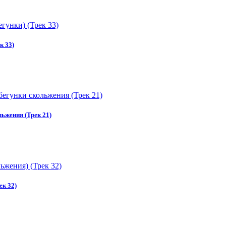
к 33)
ьжения (Трек 21)
ек 32)