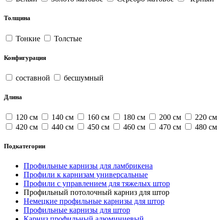
Толщина
Тонкие
Толстые
Конфигурация
составной
бесшумный
Длина
120 см
140 см
160 см
180 см
200 см
220 см
420 см
440 см
450 см
460 см
470 см
480 см
Подкатегории
Профильные карнизы для ламбрикена
Профили к карнизам универсальные
Профили с управлением для тяжелых штор
Профильный потолочный карниз для штор
Немецкие профильные карнизы для штор
Профильные карнизы для штор
Карниз профильный алюминиевый