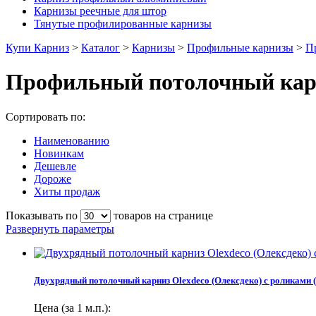
Карнизы реечные для штор
Тянутые профилированные карнизы
Купи Карниз
>
Каталог
>
Карнизы
>
Профильные карнизы
>
П
Профильный потолочный кар
Сортировать по:
Наименованию
Новинкам
Дешевле
Дороже
Хиты продаж
Показывать по
товаров на странице
Развернуть параметры
Двухрядный потолочный карниз Olexdeco (Олексдеко) c роликами (3
Цена (за 1 м.п.):