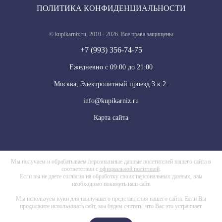
ПОЛИТИКА КОНФИДЕНЦИАЛЬНОСТИ
© kupikarniz.ru, 2010 - 2026. Все права защищены
+7 (993) 356-74-75
Eжедневно с 09:00 до 21:00
Москва, Электролитный проезд 3 к.2.
info@kupikarniz.ru
Карта сайта
Мы получаем и обрабатываем персональные данные посетителей нашего сайта в
соответствии с
официальной политикой
.
Если вы не даете согласия на обработку своих персональных данных, вам
необходимо покинуть наш сайт.
Мы используем куки для наилучшего представления нашего сайта. Если Вы
продолжите использовать сайт, мы будем считать, что Вас это устраивает.