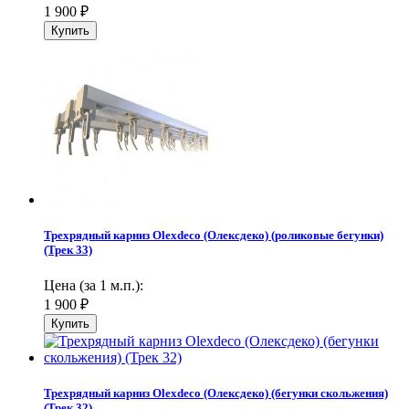
1 900
₽
Трехрядный карниз Olexdeco (Олексдеко) (роликовые бегунки)
(Трек 33)
Цена (за 1 м.п.):
1 900
₽
Трехрядный карниз Olexdeco (Олексдеко) (бегунки скольжения)
(Трек 32)