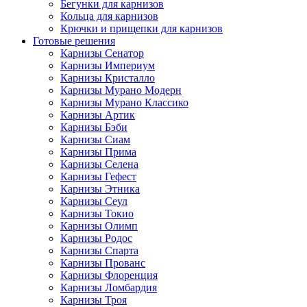
Бегунки для карнизов
Кольца для карнизов
Крючки и прищепки для карнизов
Готовые решения
Карнизы Сенатор
Карнизы Империум
Карнизы Кристалло
Карнизы Мурано Модерн
Карнизы Мурано Классико
Карнизы Артик
Карнизы Бэби
Карнизы Сиам
Карнизы Прима
Карнизы Селена
Карнизы Гефест
Карнизы Этника
Карнизы Сеул
Карнизы Токио
Карнизы Олимп
Карнизы Родос
Карнизы Спарта
Карнизы Прованс
Карнизы Флоренция
Карнизы Ломбардия
Карнизы Троя