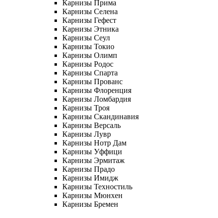
Карнизы Прима
Карнизы Селена
Карнизы Гефест
Карнизы Этника
Карнизы Сеул
Карнизы Токио
Карнизы Олимп
Карнизы Родос
Карнизы Спарта
Карнизы Прованс
Карнизы Флоренция
Карнизы Ломбардия
Карнизы Троя
Карнизы Скандинавия
Карнизы Версаль
Карнизы Лувр
Карнизы Нотр Дам
Карнизы Уффици
Карнизы Эрмитаж
Карнизы Прадо
Карнизы Имидж
Карнизы Техностиль
Карнизы Мюнхен
Карнизы Бремен