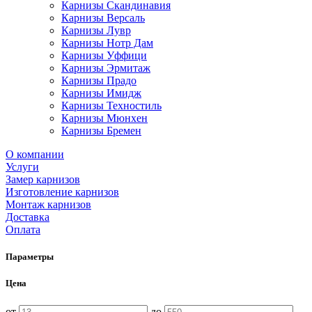
Карнизы Скандинавия
Карнизы Версаль
Карнизы Лувр
Карнизы Нотр Дам
Карнизы Уффици
Карнизы Эрмитаж
Карнизы Прадо
Карнизы Имидж
Карнизы Техностиль
Карнизы Мюнхен
Карнизы Бремен
О компании
Услуги
Замер карнизов
Изготовление карнизов
Монтаж карнизов
Доставка
Оплата
Параметры
Цена
от
до