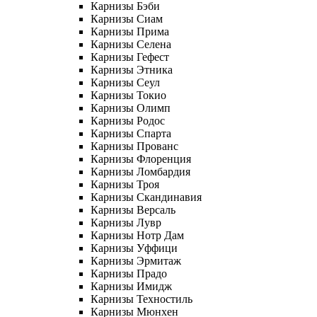
Карнизы Бэби
Карнизы Сиам
Карнизы Прима
Карнизы Селена
Карнизы Гефест
Карнизы Этника
Карнизы Сеул
Карнизы Токио
Карнизы Олимп
Карнизы Родос
Карнизы Спарта
Карнизы Прованс
Карнизы Флоренция
Карнизы Ломбардия
Карнизы Троя
Карнизы Скандинавия
Карнизы Версаль
Карнизы Лувр
Карнизы Нотр Дам
Карнизы Уффици
Карнизы Эрмитаж
Карнизы Прадо
Карнизы Имидж
Карнизы Техностиль
Карнизы Мюнхен