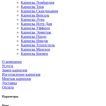
Карнизы Ломбардия
Карнизы Троя
Карнизы Скандинавия
Карнизы Версаль
Карнизы Лувр
Карнизы Нотр Дам
Карнизы Уффици
Карнизы Эрмитаж
Карнизы Прадо
Карнизы Имидж
Карнизы Техностиль
Карнизы Мюнхен
Карнизы Бремен
О компании
Услуги
Замер карнизов
Изготовление карнизов
Монтаж карнизов
Доставка
Оплата
Параметры
Цена