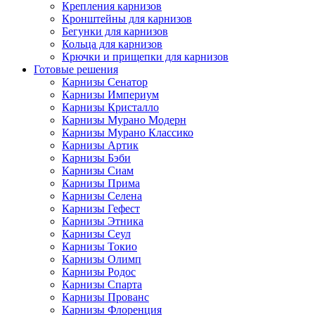
Крепления карнизов
Кронштейны для карнизов
Бегунки для карнизов
Кольца для карнизов
Крючки и прищепки для карнизов
Готовые решения
Карнизы Сенатор
Карнизы Империум
Карнизы Кристалло
Карнизы Мурано Модерн
Карнизы Мурано Классико
Карнизы Артик
Карнизы Бэби
Карнизы Сиам
Карнизы Прима
Карнизы Селена
Карнизы Гефест
Карнизы Этника
Карнизы Сеул
Карнизы Токио
Карнизы Олимп
Карнизы Родос
Карнизы Спарта
Карнизы Прованс
Карнизы Флоренция