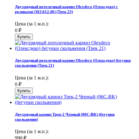
Двухрядный потолочный карниз Olexdeco (Олексдеко) c
роликами (363.612.46) (Трек 23)
Цена (за 1 м.п.):
0
₽
Двухрядный потолочный карниз Olexdeco (Олексдеко) бегунки
скольжения (Трек 21)
Цена (за 1 м.п.):
0
₽
Двухрядный карниз Трек-2 Черный (06С-BK) (бегунки
скольжения)
Цена (за 1 м.п.):
990
₽