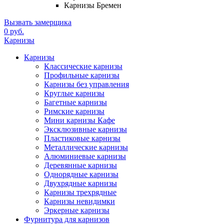
Карнизы Бремен
Вызвать замерщика
0 руб.
Карнизы
Карнизы
Классические карнизы
Профильные карнизы
Карнизы без управления
Круглые карнизы
Багетные карнизы
Римские карнизы
Мини карнизы Кафе
Эксклюзивные карнизы
Пластиковые карнизы
Металлические карнизы
Алюминиевые карнизы
Деревянные карнизы
Однорядные карнизы
Двухрядные карнизы
Карнизы трехрядные
Карнизы невидимки
Эркерные карнизы
Фурнитура для карнизов