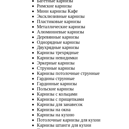
Багетные карнизы
Римские карнизы
Мини карнизы Кафе
Эксклюзивные карнизы
Пластиковые карнизы
Металлические карнизы
Алюминиевые карнизы
Деревянные карнизы
Однорядные карнизы
Двухрядные карнизы
Карнизы трехрядные
Карнизы невидимки
Эркерные карнизы
Струнные карнизы
Карнизы потолочные струнные
Гардины струнные
Гардинные карнизы
Польские карнизы
Карнизы с кольцами
Карнизы с прищепками
Карнизы для занавесок
Карнизы на окна
Карнизы на кухню
Потолочные карнизы для кухни
Карнизы штанги для кухни