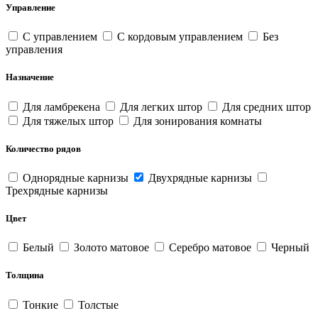
Управление
С управлением
С кордовым управлением
Без
управления
Назначение
Для ламбрекена
Для легких штор
Для средних штор
Для тяжелых штор
Для зонирования комнаты
Количество рядов
Однорядные карнизы
Двухрядные карнизы
Трехрядные карнизы
Цвет
Белый
Золото матовое
Серебро матовое
Черный
Толщина
Тонкие
Толстые