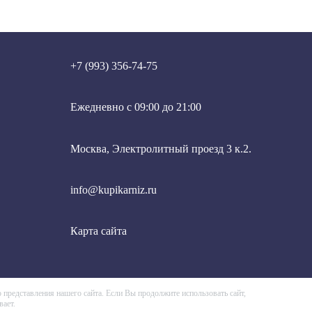
фици
митаж
до
+7 (993) 356-74-75
идж
ностиль
нхен
Eжедневно с 09:00 до 21:00
мен
Москва, Электролитный проезд 3 к.2.
info@kupikarniz.ru
Карта сайта
представления нашего сайта. Если Вы продолжите использовать сайт,
вает.