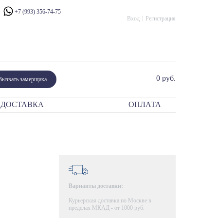
+7 (993) 356-74-75
Вход
Регистрация
0 руб.
Вызвать замерщика
ДОСТАВКА
ОПЛАТА
ния
атор
периум
сталло
рано Модерн
ано Классико
Варианты доставки:
ик
Курьерская доставка по Москве в
и
пределах МКАД - от 1000 руб.