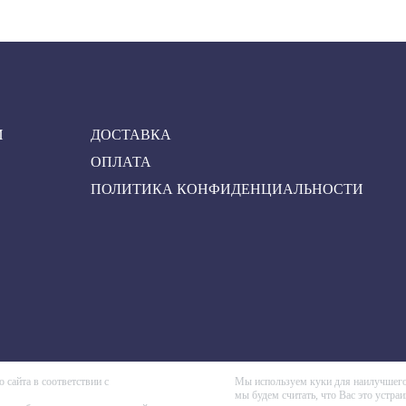
Карнизы Уф
Карнизы Эр
Карнизы Пра
Карнизы Им
Карнизы Тех
И
ДОСТАВКА
Карнизы Мю
ОПЛАТА
Карнизы Бре
ПОЛИТИКА КОНФИДЕНЦИАЛЬНОСТИ
сайта в соответствии с
Мы используем куки для наилучшего 
мы будем считать, что Вас это устраи