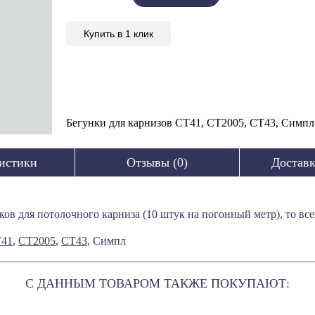
Карнизы Си
Карнизы Пр
Купить в 1 клик
Карнизы Сел
Карнизы Геф
Карнизы Этн
Карнизы Сеу
Карнизы Ток
Бегунки для карнизов СТ41, СТ2005, СТ43, Симпл
Карнизы Ол
Карнизы Род
истики
Отзывы (0)
Доставк
Карнизы Спа
Карнизы Про
Карнизы Фло
ков для потолочного карниза (10 штук на погонный метр), то вс
Карнизы Ло
Карнизы Тро
41
,
СТ2005
,
СТ43
, Симпл
Карнизы Ска
СПОСОБЫ ОПЛАТЫ
Карнизы Вер
Написать отзыв
C ДАННЫМ ТОВАРОМ ТАКЖЕ ПОКУПАЮТ:
комиться
здесь
Более детально со способами д
Карнизы Лув
Карнизы Нот