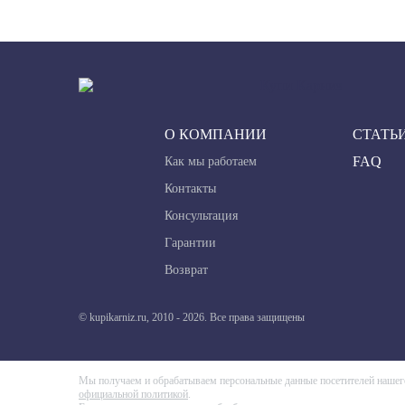
Оцените товар
Отзыв
О КОМПАНИИ
СТАТЬ
FAQ
Как мы работаем
Контакты
Консультация
Гарантии
Ctrl+Enter
Возврат
© kupikarniz.ru, 2010 - 2026. Все права защищены
Мы получаем и обрабатываем персональные данные посетителей нашего 
официальной политикой
.