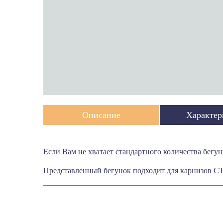
Эксклюзивные карнизы
Пластиковые карнизы
Металлические карнизы
Алюминиевые карнизы
Деревянные карнизы
Однорядные карнизы
Двухрядные карнизы
Карнизы трехрядные
Карнизы невидимки
Описание
Характер
Эркерные карнизы
Если Вам не хватает стандартного количества бегун
Представленный бегунок подходит для карнизов
СТ
СПОСОБЫ ДОСТАВКИ
Более детально со способами доставки можно озна
Заголовок