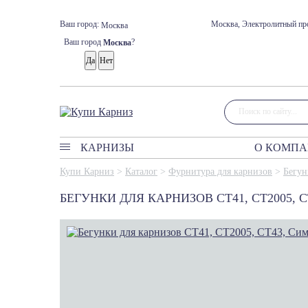
Ваш город:
Москва, Электролитный про
Москва
Ваш город
?
Москва
КАРНИЗЫ
О КОМП
Карнизы
Купи Карниз
>
Каталог
>
Фурнитура для карнизов
>
Бегун
Классические карнизы
БЕГУНКИ ДЛЯ КАРНИЗОВ СТ41, СТ2005, 
Профильные карнизы
Карнизы без управления
Круглые карнизы
Багетные карнизы
Римские карнизы
Мини карнизы Кафе