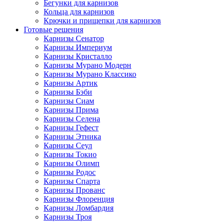
Бегунки для карнизов
Кольца для карнизов
Крючки и прищепки для карнизов
Готовые решения
Карнизы Сенатор
Карнизы Империум
Карнизы Кристалло
Карнизы Мурано Модерн
Карнизы Мурано Классико
Карнизы Артик
Карнизы Бэби
Карнизы Сиам
Карнизы Прима
Карнизы Селена
Карнизы Гефест
Карнизы Этника
Карнизы Сеул
Карнизы Токио
Карнизы Олимп
Карнизы Родос
Карнизы Спарта
Карнизы Прованс
Карнизы Флоренция
Карнизы Ломбардия
Карнизы Троя