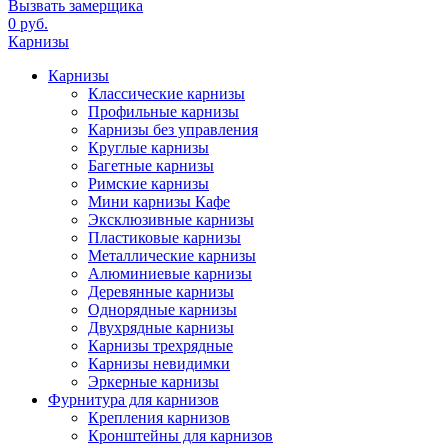
Вызвать замерщика
0 руб.
Карнизы
Карнизы
Классические карнизы
Профильные карнизы
Карнизы без управления
Круглые карнизы
Багетные карнизы
Римские карнизы
Мини карнизы Кафе
Эксклюзивные карнизы
Пластиковые карнизы
Металлические карнизы
Алюминиевые карнизы
Деревянные карнизы
Однорядные карнизы
Двухрядные карнизы
Карнизы трехрядные
Карнизы невидимки
Эркерные карнизы
Фурнитура для карнизов
Крепления карнизов
Кронштейны для карнизов