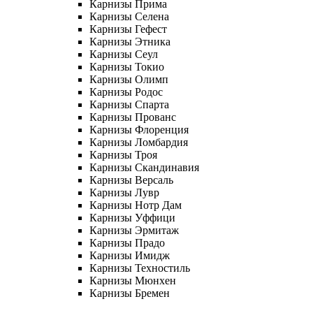
Карнизы Прима
Карнизы Селена
Карнизы Гефест
Карнизы Этника
Карнизы Сеул
Карнизы Токио
Карнизы Олимп
Карнизы Родос
Карнизы Спарта
Карнизы Прованс
Карнизы Флоренция
Карнизы Ломбардия
Карнизы Троя
Карнизы Скандинавия
Карнизы Версаль
Карнизы Лувр
Карнизы Нотр Дам
Карнизы Уффици
Карнизы Эрмитаж
Карнизы Прадо
Карнизы Имидж
Карнизы Техностиль
Карнизы Мюнхен
Карнизы Бремен