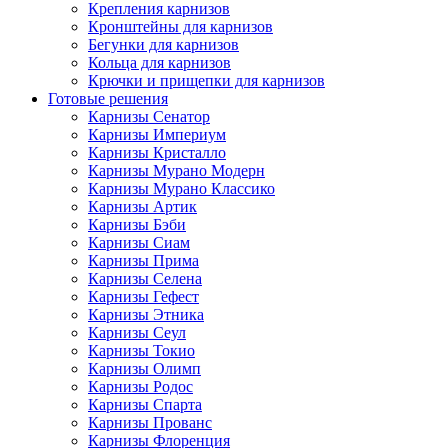
Крепления карнизов
Кронштейны для карнизов
Бегунки для карнизов
Кольца для карнизов
Крючки и прищепки для карнизов
Готовые решения
Карнизы Сенатор
Карнизы Империум
Карнизы Кристалло
Карнизы Мурано Модерн
Карнизы Мурано Классико
Карнизы Артик
Карнизы Бэби
Карнизы Сиам
Карнизы Прима
Карнизы Селена
Карнизы Гефест
Карнизы Этника
Карнизы Сеул
Карнизы Токио
Карнизы Олимп
Карнизы Родос
Карнизы Спарта
Карнизы Прованс
Карнизы Флоренция