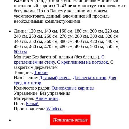
Важно!
В стандартной комплектации алюминиевый
потолочный карниз СТ-43
не
комплектуется крючками и
бегунками. Но по Вашему желанию мы можем
укомплектовать данный алюминиевый профиль
необходимыми комплектующими.
Длина:
120 см, 140 см, 160 см, 180 см, 200 см, 220 см,
240 см, 250 см, 260 см, 270 см, 280 см, 300 см, 320 см,
340 см, 350 см, 360 см, 380 см, 400 см, 420 см, 440 см,
450 см, 460 см, 470 см, 480 см, 490 см, 500 см, 550 см,
600 см
Монтаж:
Без багетной планки (без бленды),
С
креплением на стену
,
С креплением на потолок
, С
закрытым держателем
Толщина:
Тонкие
Назначение:
Для ламбрекена
,
Для легких штор
,
Для
средних штор
Количество рядов:
Однорядные карнизы
Управление:
Без управления
Материал:
Алюминий
Цвет:
Белый
Производитель:
Windeco
Написать отзыв