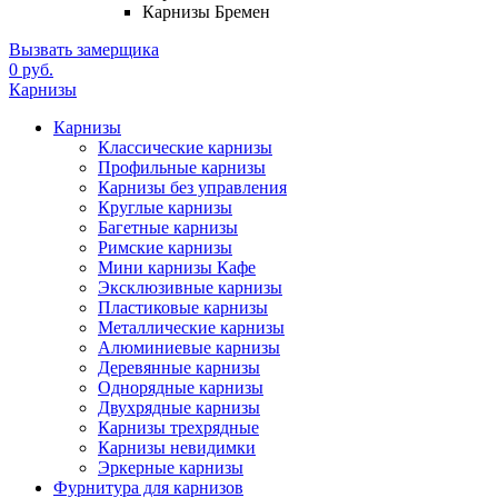
Карнизы Бремен
Вызвать замерщика
0 руб.
Карнизы
Карнизы
Классические карнизы
Профильные карнизы
Карнизы без управления
Круглые карнизы
Багетные карнизы
Римские карнизы
Мини карнизы Кафе
Эксклюзивные карнизы
Пластиковые карнизы
Металлические карнизы
Алюминиевые карнизы
Деревянные карнизы
Однорядные карнизы
Двухрядные карнизы
Карнизы трехрядные
Карнизы невидимки
Эркерные карнизы
Фурнитура для карнизов