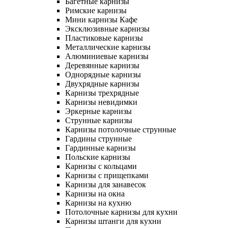
Багетные карнизы
Римские карнизы
Мини карнизы Кафе
Эксклюзивные карнизы
Пластиковые карнизы
Металлические карнизы
Алюминиевые карнизы
Деревянные карнизы
Однорядные карнизы
Двухрядные карнизы
Карнизы трехрядные
Карнизы невидимки
Эркерные карнизы
Струнные карнизы
Карнизы потолочные струнные
Гардины струнные
Гардинные карнизы
Польские карнизы
Карнизы с кольцами
Карнизы с прищепками
Карнизы для занавесок
Карнизы на окна
Карнизы на кухню
Потолочные карнизы для кухни
Карнизы штанги для кухни