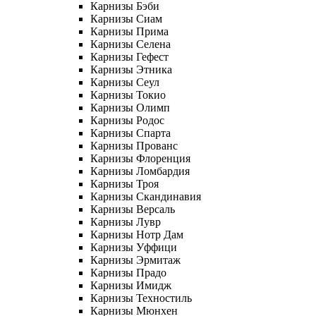
Карнизы Бэби
Карнизы Сиам
Карнизы Прима
Карнизы Селена
Карнизы Гефест
Карнизы Этника
Карнизы Сеул
Карнизы Токио
Карнизы Олимп
Карнизы Родос
Карнизы Спарта
Карнизы Прованс
Карнизы Флоренция
Карнизы Ломбардия
Карнизы Троя
Карнизы Скандинавия
Карнизы Версаль
Карнизы Лувр
Карнизы Нотр Дам
Карнизы Уффици
Карнизы Эрмитаж
Карнизы Прадо
Карнизы Имидж
Карнизы Техностиль
Карнизы Мюнхен