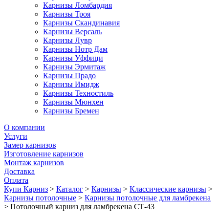
Карнизы Ломбардия
Карнизы Троя
Карнизы Скандинавия
Карнизы Версаль
Карнизы Лувр
Карнизы Нотр Дам
Карнизы Уффици
Карнизы Эрмитаж
Карнизы Прадо
Карнизы Имидж
Карнизы Техностиль
Карнизы Мюнхен
Карнизы Бремен
О компании
Услуги
Замер карнизов
Изготовление карнизов
Монтаж карнизов
Доставка
Оплата
Купи Карниз
>
Каталог
>
Карнизы
>
Классические карнизы
>
Карнизы потолочные
>
Карнизы потолочные для ламбрекена
>
Потолочный карниз для ламбрекена СТ-43