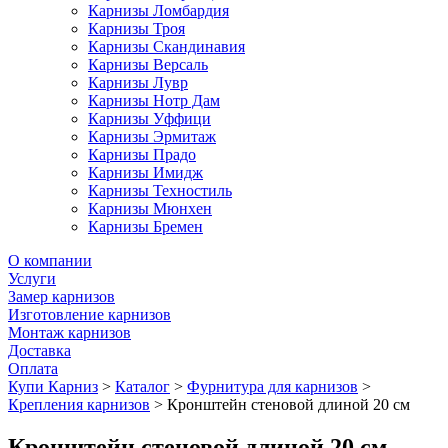
Карнизы Ломбардия
Карнизы Троя
Карнизы Скандинавия
Карнизы Версаль
Карнизы Лувр
Карнизы Нотр Дам
Карнизы Уффици
Карнизы Эрмитаж
Карнизы Прадо
Карнизы Имидж
Карнизы Техностиль
Карнизы Мюнхен
Карнизы Бремен
О компании
Услуги
Замер карнизов
Изготовление карнизов
Монтаж карнизов
Доставка
Оплата
Купи Карниз
>
Каталог
>
Фурнитура для карнизов
>
Крепления карнизов
>
Кронштейн стеновой длиной 20 см
Кронштейн стеновой длиной 20 см