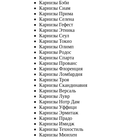
Карнизы Бэби
Карнизы Сиам
Карнизы Прима
Карнизы Селена
Карнизы Гефест
Карнизы Этника
Карнизы Сеул
Карнизы Токио
Карнизы Олимп
Карнизы Родос
Карнизы Спарта
Карнизы Прованс
Карнизы Флоренция
Карнизы Ломбардия
Карнизы Троя
Карнизы Скандинавия
Карнизы Версаль
Карнизы Лувр
Карнизы Нотр Дам
Карнизы Уффици
Карнизы Эрмитаж
Карнизы Прадо
Карнизы Имидж
Карнизы Техностиль
Карнизы Мюнхен