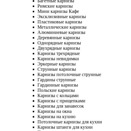
Багетные карнизы
Римские карнизы
Мини карнизы Кафе
Эксклюзивные карнизы
Пластиковые карнизы
Металлические карнизы
Алюминиевые карнизы
Деревянные карнизы
Однорядные карнизы
Двухрядные карнизы
Карнизы трехрядные
Карнизы невидимки
Эркерные карнизы
Струнные карнизы
Карнизы потолочные струнные
Гардины струнные
Гардинные карнизы
Польские карнизы
Карнизы с кольцами
Карнизы с прищепками
Карнизы для занавесок
Карнизы на окна
Карнизы на кухню
Потолочные карнизы для кухни
Карнизы штанги для кухни