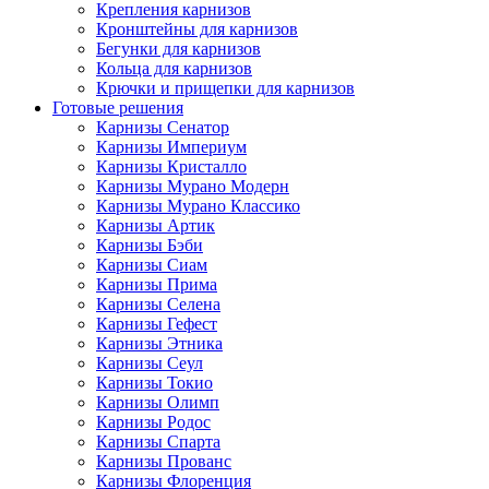
Крепления карнизов
Кронштейны для карнизов
Бегунки для карнизов
Кольца для карнизов
Крючки и прищепки для карнизов
Готовые решения
Карнизы Сенатор
Карнизы Империум
Карнизы Кристалло
Карнизы Мурано Модерн
Карнизы Мурано Классико
Карнизы Артик
Карнизы Бэби
Карнизы Сиам
Карнизы Прима
Карнизы Селена
Карнизы Гефест
Карнизы Этника
Карнизы Сеул
Карнизы Токио
Карнизы Олимп
Карнизы Родос
Карнизы Спарта
Карнизы Прованс
Карнизы Флоренция