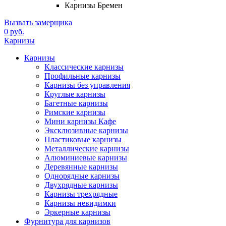
Карнизы Бремен
Вызвать замерщика
0 руб.
Карнизы
Карнизы
Классические карнизы
Профильные карнизы
Карнизы без управления
Круглые карнизы
Багетные карнизы
Римские карнизы
Мини карнизы Кафе
Эксклюзивные карнизы
Пластиковые карнизы
Металлические карнизы
Алюминиевые карнизы
Деревянные карнизы
Однорядные карнизы
Двухрядные карнизы
Карнизы трехрядные
Карнизы невидимки
Эркерные карнизы
Фурнитура для карнизов