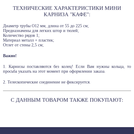
ТЕХНИЧЕСКИЕ ХАРАКТЕРИСТИКИ МИНИ
КАРНИЗА "КАФЕ":
Диаметр трубы O12 мм, длина от 55 до 225 см;
Предназначены для легких штор и тюлей;
Количество рядов 1;
Материал металл + пластик;
Отлет от стены 2,5 см;
Важно!
1. Карнизы поставляются без колец! Если Вам нужны кольца, то
просьба указать на этот момент при оформлении заказа.
2. Телескопические соединение не фиксируется.
Размеры:
СПОСОБЫ ДОСТАВКИ
5 × 10 × 0 см
Написать отзыв
C ДАННЫМ ТОВАРОМ ТАКЖЕ ПОКУПАЮТ:
Более детально со способами доставки можно ознакомиться
здесь
Заголовок
СПОСОБЫ ОПЛАТЫ
Более детально со способами доставки можно ознакомиться
здесь
Оцените товар
Отзыв