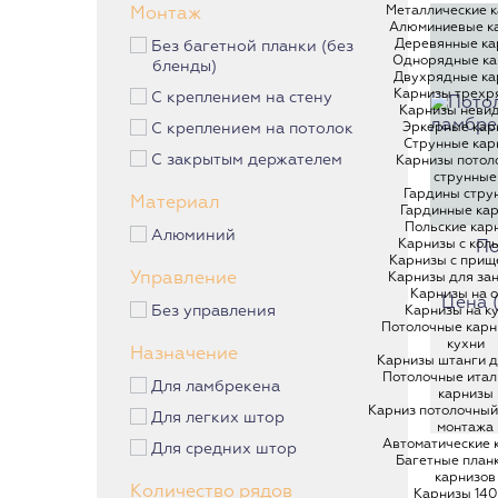
Эксклюзивные карнизы
Металлические 
Монтаж
Алюминиевые к
Пластиковые карнизы
Деревянные ка
Без багетной планки (без
Однорядные ка
бленды)
Металлические карнизы
Двухрядные ка
Карнизы трехр
С креплением на стену
Алюминиевые карнизы
Карнизы неви
Деревянные карнизы
Эркерные кар
С креплением на потолок
Струнные кар
Однорядные карнизы
С закрытым держателем
Карнизы потол
струнные
Двухрядные карнизы
Гардины стру
Материал
Гардинные ка
Карнизы трехрядные
Польские кар
Алюминий
Карнизы с кол
По
Карнизы невидимки
Карнизы с прищ
Управление
Эркерные карнизы
Карнизы для за
Карнизы на 
Цена (з
Без управления
Карнизы на к
Потолочные карн
кухни
Назначение
Карнизы штанги д
Потолочные итал
Для ламбрекена
карнизы
Карниз потолочный
Для легких штор
монтажа
Автоматические 
Для средних штор
Багетные план
карнизов
Количество рядов
Карнизы 140