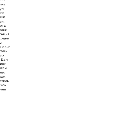
ест
ика
ул
кио
имп
дос
рта
ванс
енция
ардия
оя
инавия
саль
вр
 Дам
ици
итаж
адо
идж
стиль
нхен
мен