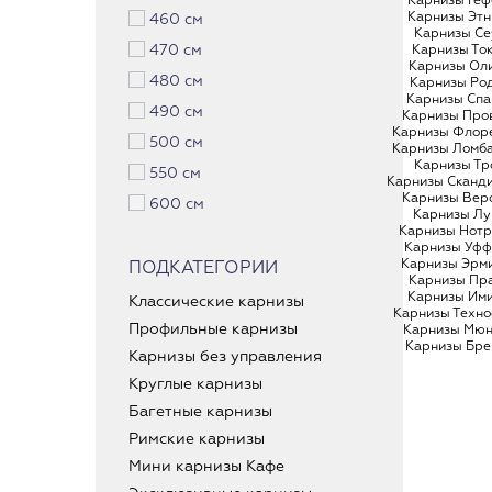
Карнизы Геф
Карнизы Этн
460 см
Карнизы Се
470 см
Карнизы То
Карнизы Ол
480 см
Карнизы Ро
Карнизы Спа
490 см
Карнизы Про
Карнизы Флор
500 см
Карнизы Ломб
Карнизы Тр
550 см
Карнизы Сканд
Карнизы Вер
600 см
Карнизы Лу
Карнизы Нотр
Карнизы Уфф
Карнизы Эрм
ПОДКАТЕГОРИИ
Карнизы Пр
Карнизы Им
Классические карнизы
Карнизы Техно
Профильные карнизы
Карнизы Мю
Карнизы Бре
Карнизы без управления
Круглые карнизы
Багетные карнизы
Римские карнизы
Мини карнизы Кафе