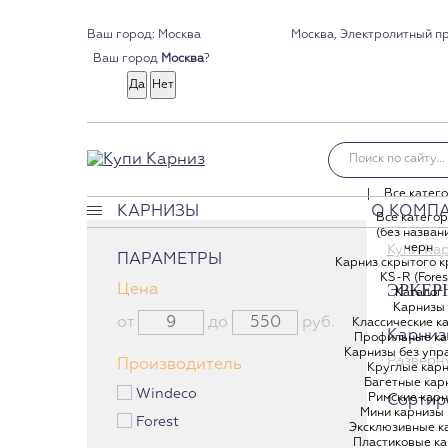
Ваш город:
Москва, Электролитный про
Москва
Ваш город
?
Москва
Все катег
КАРНИЗЫ
О КОМП
Все катего
(без назван
Карнизы
черн
Купи Ка
ПАРАМЕТРЫ
Карниз скрытого 
Классические карнизы
KS-R (Fores
ЭРКЕР
Цена
Профильные карнизы
Каталог
Карнизы
Карнизы без управления
от
до
руб.
Классические к
Карниз
Профильные ка
Круглые карнизы
Карнизы без упр
Разверн
Производитель
Круглые кар
Багетные карнизы
Багетные кар
Windeco
Римские кар
Сортир
Римские карнизы
Мини карнизы
Forest
Мини карнизы Кафе
Эксклюзивные к
Пластиковые к