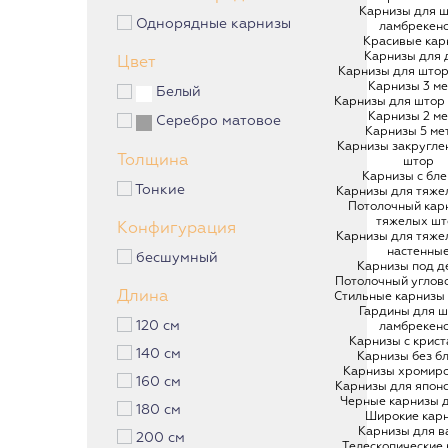
Карнизы для ш
Однорядные карнизы
ламбрекен
Красивые кар
Карнизы для 
Цвет
Карнизы для штор
Карнизы 3 м
Белый
Карнизы для штор 
Карнизы 2 м
Серебро матовое
Карнизы 5 ме
Карнизы закругле
Толщина
штор
Карнизы с бл
Тонкие
Карнизы для тяже
Потолочный кар
тяжелых шт
Конфигурация
Карнизы для тяже
настенны
бесшумный
Карнизы под д
Потолочный углов
Длина
Стильные карнизы
Гардины для ш
120 см
ламбрекен
Карнизы с крис
140 см
Карнизы без б
Карнизы хромир
160 см
Карнизы для япон
Черные карнизы 
180 см
Широкие кар
Карнизы для в
200 см
Телескопические