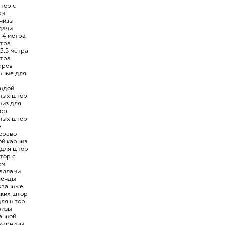
тор с
Карнизы Н
ом
низы
Карнизы У
дачи
Карнизы Э
 4 метра
етра
Карнизы П
3.5 метра
етра
Карнизы И
тров
нные для
Карнизы Т
ендой
Карнизы М
лых штор
Карнизы Б
низ для
ор
лых штор
е
ерево
ой карниз
 для штор
тор с
ом
таллами
ленды
ованные
ских штор
для штор
низы
анной
 карнизы