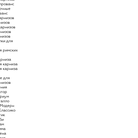
 прованс
очные
ванс
арнизов
низов
карнизов
рнизов
рнизов
пки для
я римских
арниза
я карниза
я карниза
е для
рнизов
ения
атор
риум
талло
 Модерн
Классико
тик
би
ам
има
ена