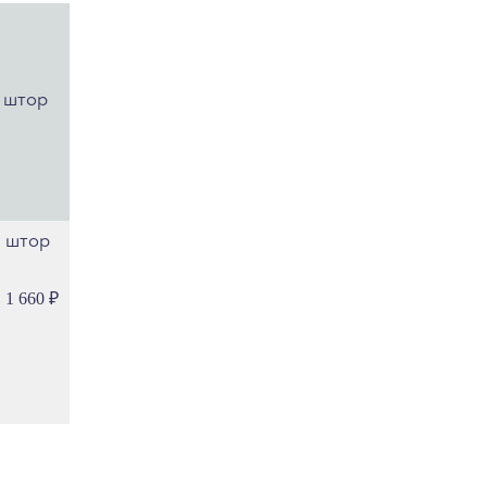
иам
рима
елена
ефест
тника
еул
окио
лимп
 штор
одос
парта
1 660
₽
рованс
лоренция
омбардия
роя
кандинавия
ерсаль
увр