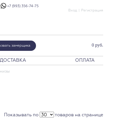
+7 (993) 356-74-75
Вход
Регистрация
0 руб.
ызвать замерщика
ДОСТАВКА
ОПЛАТА
шения
рнизы
енатор
мпериум
ристалло
урано Модерн
урано Классико
ртик
Показывать по
товаров на странице
эби