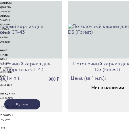
Карнизы С
карнизы
арнизы
Карнизы П
рнизы
рнизы
Карнизы С
рнизы
ядные
Карнизы Г
димки
Карнизы Э
низы
низы
Карнизы С
очные
Карнизы Т
нные
рнизы
Карнизы О
низы
ьцами
толочный карниз для
Потолочный карниз для
Карнизы Р
епками
ламбрекена СТ-43
DS (Forest)
Карнизы С
навесок
окна
а 1 м.п.):
Цена (за 1 м.п.):
900
₽
Карнизы П
ухню
изы для
Карнизы Ф
Нет в наличии
ля кухни
Карнизы Л
ьянские
Карнизы Т
 скрытого
Карнизы С
карнизы
Карнизы В
ки для
Карнизы Л
 см