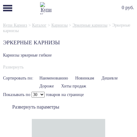
0 руб.
Купи Карниз
>
Каталог
>
Карнизы
>
Эркерные карнизы
>
Эркерные
карнизы
ЭРКЕРНЫЕ КАРНИЗЫ
Карнизы эркерные гибкие
Развернуть
Сортировать по:
Наименованию
Новинкам
Дешевле
Дороже
Хиты продаж
Показывать по
товаров на странице
Развернуть параметры