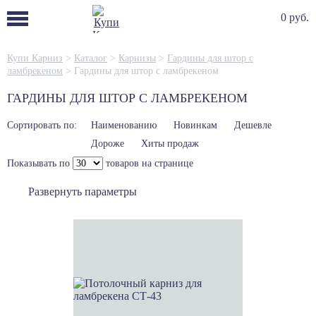
0 руб.
Купи Карниз
>
Каталог
>
Карнизы
>
Гардины для штор с
ламбрекеном
>
Гардины для штор с ламбрекеном
ГАРДИНЫ ДЛЯ ШТОР С ЛАМБРЕКЕНОМ
Сортировать по:
Наименованию
Новинкам
Дешевле
Дороже
Хиты продаж
Показывать по
товаров на странице
Развернуть параметры