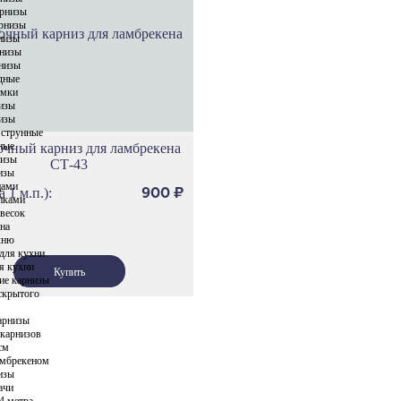
Карнизы Си
арнизы
рнизы
Карнизы Пр
низы
Карнизы Сел
низы
низы
Карнизы Геф
дные
имки
Карнизы Этн
изы
Карнизы Сеу
изы
 струнные
Карнизы Ток
ные
чный карниз для ламбрекена
низы
СТ-43
Карнизы Ол
изы
цами
Карнизы Род
а 1 м.п.):
900
₽
пками
Карнизы Спа
весок
кна
Карнизы Про
хню
для кухни
Карнизы Фло
я кухни
ие карнизы
Карнизы Ло
скрытого
Карнизы Тро
арнизы
Карнизы Ска
 карнизов
см
Карнизы Вер
амбрекеном
изы
Карнизы Лув
ачи
Карнизы Нот
4 метра