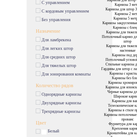
С управлением
Карнизы 3 ме
Карнизы для штор 3
С кордовым управлением
Карнизы 2 ме
Карнизы 5 мет
Без управления
Карнизы закругленны
Карнизы с бле
Назначение
Карнизы для тяжел
Потолочный карниз д
Для ламбрекена
штор
Карнизы для тяжел
Для легких штор
настенные
Карнизы под де
Для средних штор
Потолочный углово
Стильные карнизы 
Для тяжелых штор
Гардины для штор с л
Карнизы с крист
Для зонирования комнаты
Карнизы без бл
Карнизы хромиро
Количество рядов
Карнизы для японс
Черные карнизы д
Однорядные карнизы
Широкие карн
Карнизы для ва
Двухрядные карнизы
Телескопические 
Карнизы в стиле п
Трехрядные карнизы
Карнизы потолочные
прованс
Цвет
Фурнитура для ка
Крепления карн
Белый
Кронштейны для к