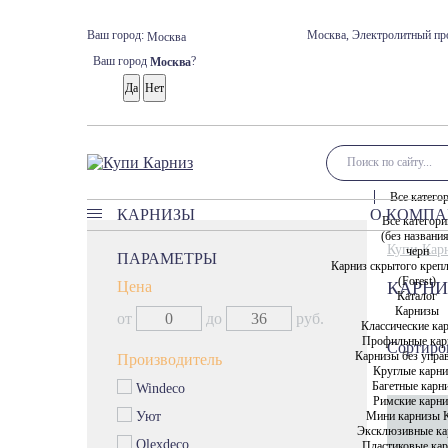
Ваш город:
Москва, Электролитный про
Москва
Ваш город
?
Москва
Все катего
КАРНИЗЫ
О КОМП
Все категори
(без названи
Карнизы
Купи Кар
черн
ПАРАМЕТРЫ
Карниз скрытого креп
Классические карнизы
(Forest)
Цена
КАРНИ
Профильные карнизы
Каталог
Карнизы
от
до
руб.
Карнизы без управления
Классические ка
Профильные кар
Сортиров
Круглые карнизы
Карнизы без упра
Производитель
Круглые карн
Багетные карнизы
Багетные карн
Windeco
Римские карнизы
Римские карн
Мини карнизы 
Уют
Мини карнизы Кафе
Эксклюзивные ка
Olexdeco
Пластиковые ка