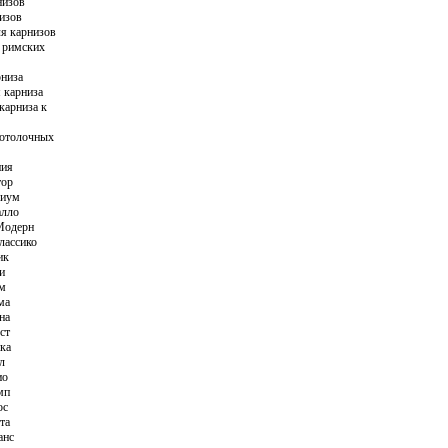
низов
изов
я карнизов
 римских
рниза
 карниза
карниза к
отолочных
ния
тор
риум
алло
Модерн
лассико
ик
и
ам
ма
на
ст
ка
л
ио
мп
ос
та
анс