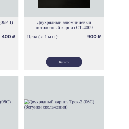
(06Р-1)
Двухрядный алюминиевый
потолочный карниз СТ-4009
Цена (за 1 м.п.):
1 400
₽
900
₽