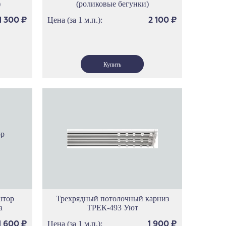
)
(роликовые бегунки)
Цена (за 1 м.п.):
1 300
₽
2 100
₽
штор
Трехрядный потолочный карниз
а
ТРЕК-493 Уют
Цена (за 1 м.п.):
1 600
₽
1 900
₽