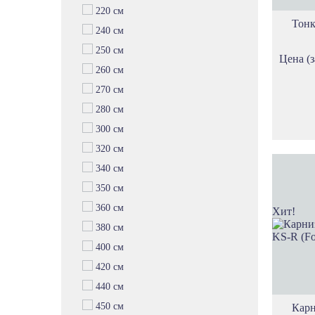
220 см
Тонк
240 см
250 см
Цена (з
260 см
270 см
280 см
300 см
320 см
340 см
350 см
360 см
Хит!
380 см
400 см
420 см
440 см
450 см
Карн