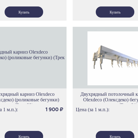
ехрядный карниз Olexdeco
Двухрядный потолочный к
сдеко) (роликовые бегунки)
Olexdeco (Олексдеко) бег
(Трек 33)
скольжения (Трек 21)
а 1 м.п.):
Цена (за 1 м.п.):
1 900
₽