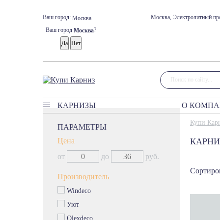
Ваш город:
Москва, Электролитный про
Москва
Ваш город
?
Москва
КАРНИЗЫ
О КОМП
Карнизы
Купи Кар
ПАРАМЕТРЫ
Классические карнизы
Цена
КАРНИ
Профильные карнизы
от
до
руб.
Карнизы без управления
Сортиров
Круглые карнизы
Производитель
Багетные карнизы
Windeco
Римские карнизы
Уют
Мини карнизы Кафе
Olexdeco