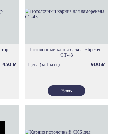
ам
има
ена
ест
ика
л
ио
штор
Потолочный карниз для ламбрекена
СТ-43
имп
ос
Цена (за 1 м.п.):
450
₽
900
₽
рта
ванс
ренция
мбардия
я
ндинавия
саль
р
р Дам