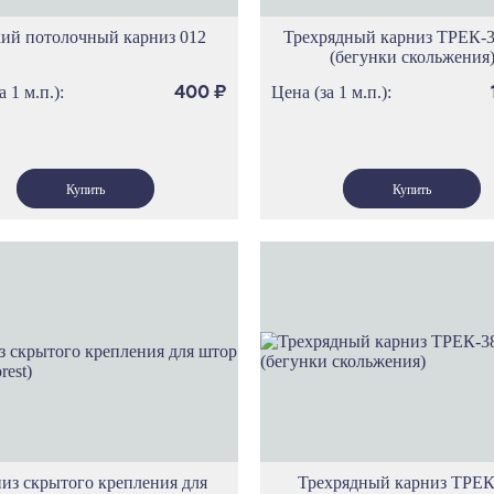
ий потолочный карниз 012
Трехрядный карниз ТРЕК-3
(бегунки скольжения
а 1 м.п.):
Цена (за 1 м.п.):
400
₽
из скрытого крепления для
Трехрядный карниз ТРЕК