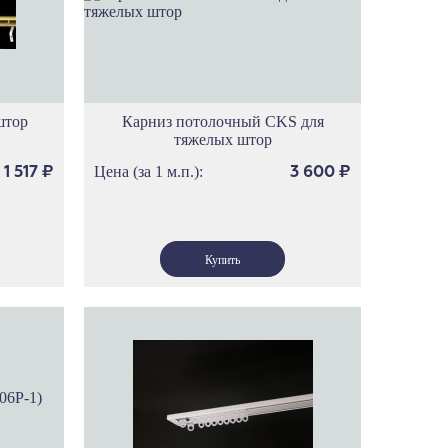
фици
митаж
до
идж
штор
Карниз потолочный CKS для
ностиль
тяжелых штор
нхен
Цена (за 1 м.п.):
1 517
₽
3 600
₽
мен