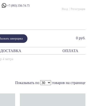
+7 (993) 356-74-75
Вход
Регистрация
0 руб.
Вызвать замерщика
ДОСТАВКА
ОПЛАТА
ния
р 4 метра
атор
периум
сталло
рано Модерн
Показывать по
товаров на странице
ано Классико
ик
и