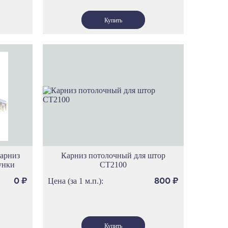
арниз
Карниз потолочный для штор
унки
СТ2100
Цена (за 1 м.п.):
0
₽
800
₽