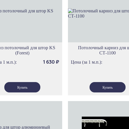
Карнизы Си
Карнизы Пр
Карнизы Сел
Карнизы Геф
Карнизы Этн
Карнизы Сеу
Карнизы Ток
из потолочный для штор KS
Потолочный карниз для 
(Forest)
СТ-1100
Карнизы Ол
Карнизы Род
а 1 м.п.):
Цена (за 1 м.п.):
1 630
₽
Карнизы Спа
Карнизы Про
Карнизы Фло
Карнизы Ло
Карнизы Тро
Карнизы Ска
Карнизы Вер
Карнизы Лув
Карнизы Нот