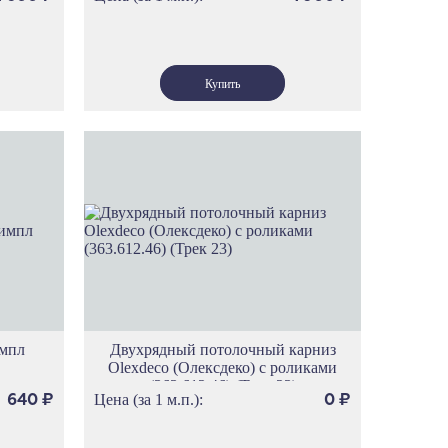
импл
Двухрядный потолочный карниз
Olexdeco (Олексдеко) c роликами
(363.612.46) (Трек 23)
Цена (за 1 м.п.):
640
₽
0
₽