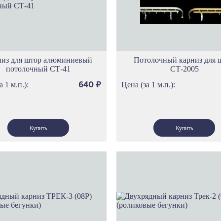
Карнизы Уф
Карнизы Эр
Карнизы Пра
Карнизы Им
низ для штор алюминиевый
Потолочный карниз для 
Карнизы Тех
потолочный СТ-41
СТ-2005
Карнизы Мю
а 1 м.п.):
Цена (за 1 м.п.):
640
₽
Карнизы Бре