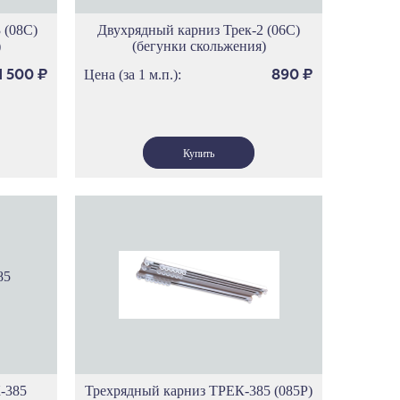
 (08С)
Двухрядный карниз Трек-2 (06С)
)
(бегунки скольжения)
Цена (за 1 м.п.):
1 500
₽
890
₽
-385
Трехрядный карниз ТРЕК-385 (085Р)