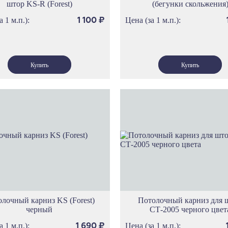
штор KS-R (Forest)
(бегунки скольжения
а 1 м.п.):
Цена (за 1 м.п.):
1 100
₽
лочный карниз KS (Forest)
Потолочный карниз для 
черный
СТ-2005 черного цвет
а 1 м.п.):
Цена (за 1 м.п.):
1 690
₽