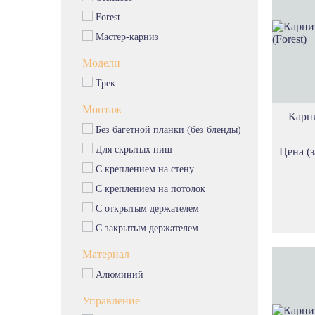
Эксклюзивные карнизы
Forest
Пластиковые карнизы
Мастер-карниз
Металлические карнизы
Алюминиевые карнизы
Модели
Деревянные карнизы
Трек
Однорядные карнизы
Монтаж
Двухрядные карнизы
Карн
Без багетной планки (без бленды)
Карнизы трехрядные
Карнизы невидимки
Для скрытых ниш
Цена (з
Эркерные карнизы
С креплением на стену
С креплением на потолок
С открытым держателем
С закрытым держателем
Материал
Алюминий
Управление