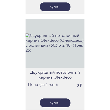
Двухрядный потолочный
карниз Olexdeco
(Олексдеко) c роликами
Цена (за 1 м.п.):
0
₽
(363.612.46) (Трек 23)