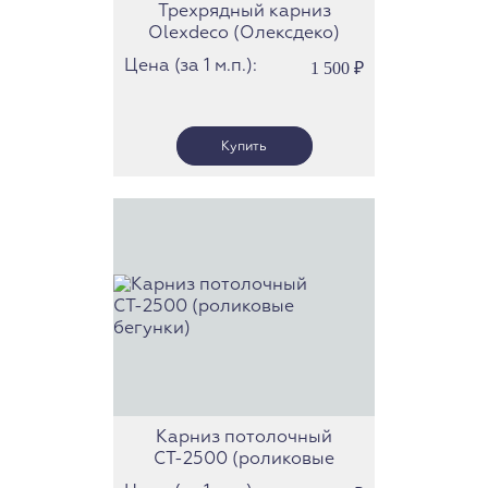
Трехрядный карниз
Olexdeco (Олексдеко)
(бегунки скольжения)
Цена (за 1 м.п.):
1 500
₽
(Трек 32)
Карниз потолочный
СТ-2500 (роликовые
бегунки)