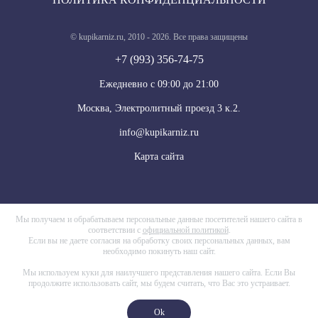
© kupikarniz.ru, 2010 - 2026. Все права защищены
+7 (993) 356-74-75
Eжедневно с 09:00 до 21:00
Москва, Электролитный проезд 3 к.2.
info@kupikarniz.ru
Карта сайта
Мы получаем и обрабатываем персональные данные посетителей нашего сайта в
соответствии с
официальной политикой
.
Если вы не даете согласия на обработку своих персональных данных, вам
необходимо покинуть наш сайт.
Мы используем куки для наилучшего представления нашего сайта. Если Вы
продолжите использовать сайт, мы будем считать, что Вас это устраивает.
Ok