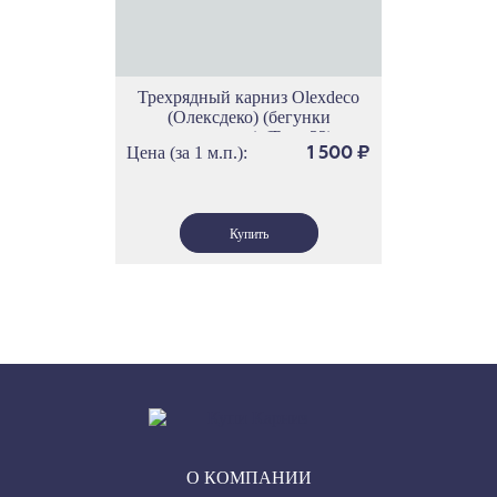
Трехрядный карниз Olexdeco
(Олексдеко) (бегунки
скольжения) (Трек 32)
Цена (за 1 м.п.):
1 500
₽
О КОМПАНИИ