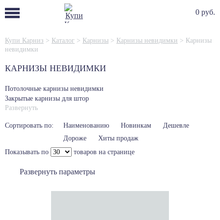
0 руб.
Купи Карниз
>
Каталог
>
Карнизы
>
Карнизы невидимки
>
Карнизы
невидимки
КАРНИЗЫ НЕВИДИМКИ
Потолочные карнизы невидимки
Закрытые карнизы для штор
Развернуть
Сортировать по:
Наименованию
Новинкам
Дешевле
Дороже
Хиты продаж
Показывать по
товаров на странице
Развернуть параметры