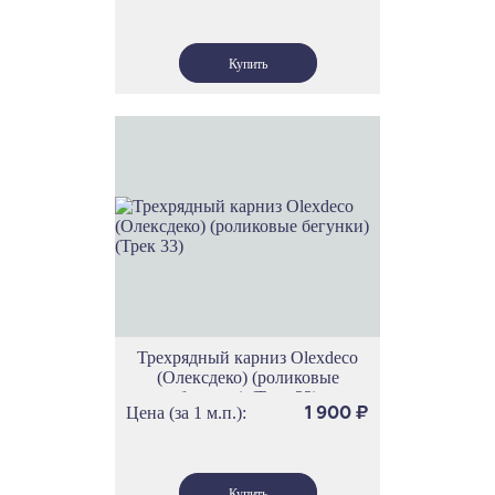
Трехрядный карниз Olexdeco
(Олексдеко) (роликовые
бегунки) (Трек 33)
Цена (за 1 м.п.):
1 900
₽