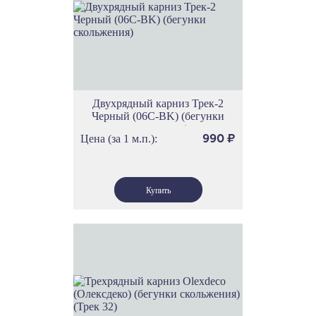
Двухрядный карниз Трек-2
Черный (06С-BK) (бегунки
скольжения)
Цена (за 1 м.п.):
990
₽