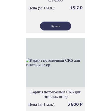
СТ-2005
Цена (за 1 м.п.):
1 517
₽
Карниз потолочный CKS для
тяжелых штор
Цена (за 1 м.п.):
3 600
₽