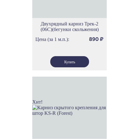
Двухрядный карниз Трек-2
(06С)(бегунки скольжения)
Цена (за 1 м.п.):
890
₽
Хит!