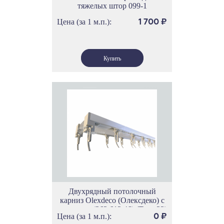
тяжелых штор 099-1
Цена (за 1 м.п.):
1 700
₽
Двухрядный потолочный
карниз Olexdeco (Олексдеко) c
роликами (363.612.46) (Трек 23)
Цена (за 1 м.п.):
0
₽