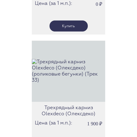
(Олексдеко) c роликами
Цена (за 1 м.п.):
0
₽
(363.612.46) (Трек 23)
Трехрядный карниз
Olexdeco (Олексдеко)
(роликовые бегунки) (Трек
Цена (за 1 м.п.):
1 900
₽
33)