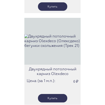
Двухрядный потолочный
карниз Olexdeco
(Олексдеко) бегунки
Цена (за 1 м.п.):
0
₽
скольжения (Трек 21)