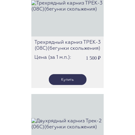
Трехрядный карниз ТРЕК-3
(08С)(бегунки скольжения)
Цена (за 1 м.п.):
1 500
₽