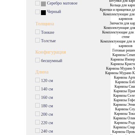
Бегунки для кар
Серебро матовое
Кольца для карн
Крючки и прищепки дл
Черный
Комплектующие для
карнизов
Запчасти для ка
Толщина
Комплектующие для
Комплектующие для 
Тонкие
стене
Толстые
Комплектующие для п
карнизов
Готовые реше
Конфигурация
Карнизы Сена
Карнизы Импе
бесшумный
Карнизы Крист
Карнизы Мурано 
Длина
Карнизы Мурано К
Карнизы Арт
120 см
Карнизы Бэб
Карнизы Си
140 см
Карнизы При
Карнизы Селе
160 см
Карнизы Гефе
Карнизы Этни
180 см
Карнизы Сеу
Карнизы Ток
200 см
Карнизы Оли
Карнизы Род
220 см
Карнизы Спар
240 см
Карнизы Пров