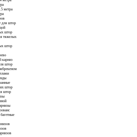
тра
Карнизы Уф
.5 метра
тра
Карнизы Эр
ров
Карнизы Пра
е для штор
ндой
Карнизы Им
ых штор
ля тяжелых
Карнизы Тех
ых штор
Карнизы Мю
Карнизы Бре
рево
й карниз
для штор
амбрекеном
аллами
енды
ванные
ких штор
ля штор
изы
нной
карнизы
рованс
 багетные
рнизов
изов
арнизов