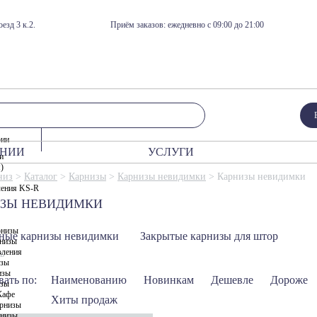
езд 3 к.2.
Приём заказов: ежедневно с 09:00 до 21:00
рии
АНИИ
УСЛУГИ
и
я)
Фурнитура для карнизов
Замер карнизов
Готовые реше
низ
>
Каталог
>
Карнизы
>
Карнизы невидимки
>
Карнизы невидимки
ления KS-R
Крепления карнизов
Карнизы Сен
Изготовление карнизов
ЗЫ НЕВИДИМКИ
Кронштейны для карнизов
Карнизы Им
Монтаж карнизов
Бегунки для карнизов
Карнизы Кри
рнизы
ные карнизы невидимки
Закрытые карнизы для штор
низы
Кольца для карнизов
Карнизы Му
вления
ь
изы
Крючки и прищепки для карнизов
Карнизы Мур
изы
ать по:
Наименованию
Новинкам
Дешевле
Дороже
Карнизы Арт
изы
Кафе
Хиты продаж
Карнизы Бэб
рнизы
рнизы