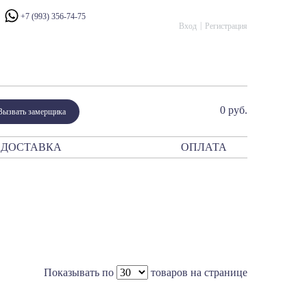
+7 (993) 356-74-75
Вход
Регистрация
0 руб.
Вызвать замерщика
ДОСТАВКА
ОПЛАТА
ния
атор
периум
сталло
рано Модерн
ано Классико
Показывать по
товаров на странице
ик
и