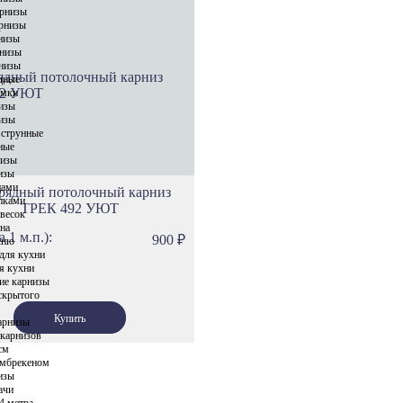
Карнизы Си
арнизы
рнизы
Карнизы Пр
низы
Карнизы Сел
низы
низы
Карнизы Геф
дные
имки
Карнизы Этн
изы
Карнизы Сеу
изы
 струнные
Карнизы Ток
ные
низы
Карнизы Ол
изы
цами
Карнизы Род
рядный потолочный карниз
пками
ТРЕК 492 УЮТ
Карнизы Спа
весок
кна
а 1 м.п.):
Карнизы Про
900
₽
хню
для кухни
Карнизы Фло
я кухни
ие карнизы
Карнизы Ло
скрытого
Карнизы Тро
арнизы
Карнизы Ска
 карнизов
см
Карнизы Вер
амбрекеном
изы
Карнизы Лув
ачи
Карнизы Нот
4 метра