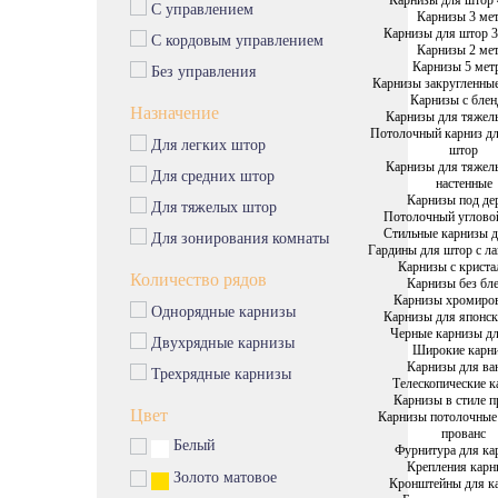
С управлением
Карнизы 3 ме
Карнизы для штор 3
С кордовым управлением
Карнизы 2 ме
Карнизы 5 мет
Без управления
Карнизы закругленны
Карнизы с бле
Назначение
Карнизы для тяжел
Потолочный карниз д
Для легких штор
штор
Карнизы для тяжел
Для средних штор
настенные
Карнизы под де
Для тяжелых штор
Потолочный углово
Стильные карнизы 
Для зонирования комнаты
Гардины для штор с л
Карнизы с крист
Количество рядов
Карнизы без бл
Карнизы хромиро
Однорядные карнизы
Карнизы для японс
Черные карнизы д
Двухрядные карнизы
Широкие карн
Карнизы для ва
Трехрядные карнизы
Телескопические 
Карнизы в стиле п
Цвет
Карнизы потолочные
прованс
Белый
Фурнитура для ка
Крепления карн
Золото матовое
Кронштейны для к