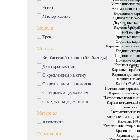
Эксклюзивные карнизы
Металлические к
Forest
Алюминиевые ка
Пластиковые карнизы
Деревянные кар
Мастер-карниз
Металлические карнизы
Однорядные кар
Двухрядные кар
Алюминиевые карнизы
Карнизы трехря
Модели
Карнизы невид
Деревянные карнизы
Эркерные карн
Трек
Однорядные карнизы
Струнные карн
Карнизы потолочные
Монтаж
Двухрядные карнизы
Гардины струн
Гардинные кар
Без багетной планки (без бленды)
Карнизы трехрядные
Польские карн
Карнизы с коль
Карнизы невидимки
Для скрытых ниш
Двух
Карнизы с прище
Эркерные карнизы
Карнизы для зана
С креплением на стену
Карнизы на о
Цена (з
Карнизы на ку
С креплением на потолок
Потолочные карнизы 
С открытым держателем
Карнизы штанги дл
Потолочные итальянск
С закрытым держателем
Карниз потолочный 
монтажа
Автоматические к
Материал
Багетные планки для
Карнизы 140 
Алюминий
Карнизы для штор с л
Красивые карн
Управление
Карнизы для д
Карнизы для штор 