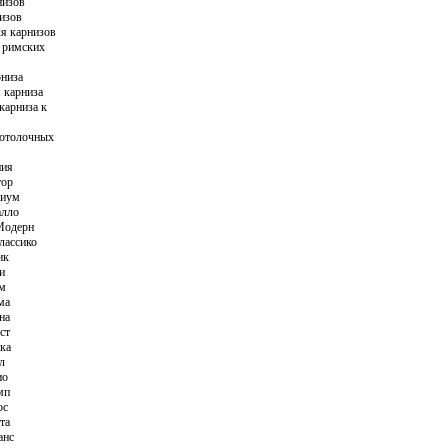
низов
изов
я карнизов
 римских
рниза
 карниза
карниза к
отолочных
ния
тор
риум
алло
Модерн
лассико
ик
и
ам
ма
на
ст
ка
л
ио
мп
ос
та
анс