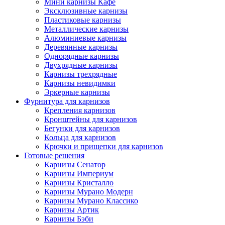
Мини карнизы Кафе
Эксклюзивные карнизы
Пластиковые карнизы
Металлические карнизы
Алюминиевые карнизы
Деревянные карнизы
Однорядные карнизы
Двухрядные карнизы
Карнизы трехрядные
Карнизы невидимки
Эркерные карнизы
Фурнитура для карнизов
Крепления карнизов
Кронштейны для карнизов
Бегунки для карнизов
Кольца для карнизов
Крючки и прищепки для карнизов
Готовые решения
Карнизы Сенатор
Карнизы Империум
Карнизы Кристалло
Карнизы Мурано Модерн
Карнизы Мурано Классико
Карнизы Артик
Карнизы Бэби