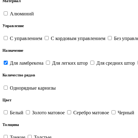
Материал
Алюминий
Управление
С управлением
С кордовым управлением
Без управл
Назначение
Для ламбрекена
Для легких штор
Для средних штор
Количество рядов
Однорядные карнизы
Цвет
Белый
Золото матовое
Серебро матовое
Черный
Толщина
Тонкие
Толстые