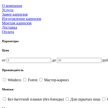
О компании
Услуги
Замер карнизов
Изготовление карнизов
Монтаж карнизов
Доставка
Оплата
Параметры
Цена
от
до
руб
Производитель
Windeco
Forest
Мастер-карниз
Монтаж
Без багетной планки (без бленды)
Для скрытых ниш
С