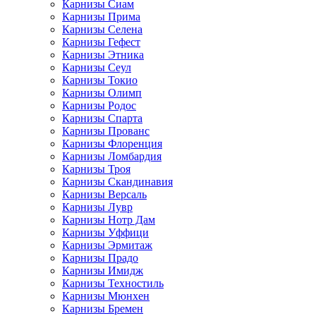
Карнизы Сиам
Карнизы Прима
Карнизы Селена
Карнизы Гефест
Карнизы Этника
Карнизы Сеул
Карнизы Токио
Карнизы Олимп
Карнизы Родос
Карнизы Спарта
Карнизы Прованс
Карнизы Флоренция
Карнизы Ломбардия
Карнизы Троя
Карнизы Скандинавия
Карнизы Версаль
Карнизы Лувр
Карнизы Нотр Дам
Карнизы Уффици
Карнизы Эрмитаж
Карнизы Прадо
Карнизы Имидж
Карнизы Техностиль
Карнизы Мюнхен
Карнизы Бремен