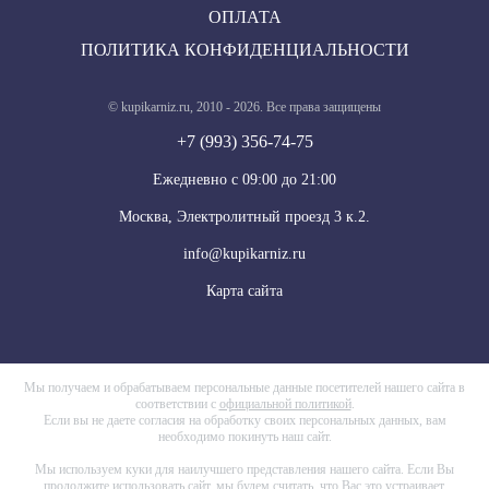
ОПЛАТА
ПОЛИТИКА КОНФИДЕНЦИАЛЬНОСТИ
© kupikarniz.ru, 2010 - 2026. Все права защищены
+7 (993) 356-74-75
Eжедневно с 09:00 до 21:00
Москва, Электролитный проезд 3 к.2.
info@kupikarniz.ru
Карта сайта
Мы получаем и обрабатываем персональные данные посетителей нашего сайта в
соответствии с
официальной политикой
.
Если вы не даете согласия на обработку своих персональных данных, вам
необходимо покинуть наш сайт.
Мы используем куки для наилучшего представления нашего сайта. Если Вы
продолжите использовать сайт, мы будем считать, что Вас это устраивает.