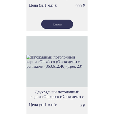
скольжения)
Потолочный карниз для тяжелых штор
Цена (за 1 м.п.):
990
₽
Карнизы для тяжелых штор настенные
Карнизы под дерево
Потолочный угловой карниз
Стильные карнизы для штор
Гардины для штор с ламбрекеном
Карнизы с кристаллами
Карнизы без бленды
Карнизы хромированные
Карнизы для японских штор
Черные карнизы для штор
Широкие карнизы
Карнизы для ванной
Телескопические карнизы
Карнизы в стиле прованс
Карнизы потолочные багетные прованс
Двухрядный потолочный
карниз Olexdeco (Олексдеко) c
роликами (363.612.46) (Трек 23)
Цена (за 1 м.п.):
0
₽