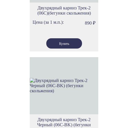
Карнизы шинные трехрядные
Двухрядный карниз Трек-2
Карнизы трехрядные настенные
Карнизы трехполосные
(06С)(бегунки скольжения)
Карнизы потолочные трехполосные
Тройные карнизы
Цена (за 1 м.п.):
Карнизы для штор на 3 струны
Карнизы невидимки
890
₽
Потолочные карнизы невидимки
Закрытые карнизы для штор
Эркерные карнизы
Карнизы эркерные гибкие
Струнные карнизы
Карнизы потолочные струнные
Гардины струнные
Гардинные карнизы
Польские карнизы
Карнизы с кольцами
Карнизы с прищепками
Карнизы для занавесок
Карнизы на окна
Карнизы на кухню
Потолочные карнизы для кухни
Карнизы штанги для кухни
Потолочные итальянские карнизы
Карниз потолочный скрытого монтажа
Автоматические карнизы
Багетные планки для карнизов
Карнизы 140 см
Карнизы для штор с ламбрекеном
Красивые карнизы
Карнизы для дачи
Карнизы для штор 4 метра
Карнизы 3 метра
Карнизы для штор 3.5 метра
Карнизы 2 метра
Двухрядный карниз Трек-2
Карнизы 5 метров
Карнизы закругленные для штор
Черный (06С-BK) (бегунки
Карнизы с блендой
Карнизы для тяжелых штор