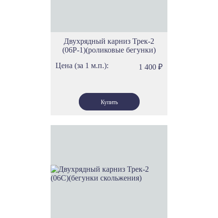
Пластиковые карнизы потолочные для штор
Пластиковые потолочные карнизы
Карнизы ПВХ потолочные
Карнизы ПВХ
Пластмассовые карнизы для стен
Пластмассовые гардины
Двухрядный карниз Трек-2
Металлические карнизы
Карнизы для штор металлические
(06Р-1)(роликовые бегунки)
Железные карнизы для штор
Металлические гардины
Бронзовые карнизы для штор
Алюминиевые карнизы
Цена (за 1 м.п.):
1 400
₽
Профильные карнизы для штор алюминиевые
Карнизы алюминиевые трехрядные настенные
Алюминиевые потолочные карнизы
Деревянные карнизы
Карнизы белые деревянные
Карнизы 180 см деревянные
Двойные деревянные карнизы
Деревянные трехрядные карнизы
Резные карнизы для штор из дерева
Карнизы для штор деревянные дуб
Однорядные карнизы
Потолочные карнизы однорядные
Карнизы потолочные однорядные пластиковые
Двухрядные карнизы
Карнизы трехрядные
Карнизы для штор трехрядные
Карнизы настенные пластиковые трехрядные
Карнизы настенные металлические трехрядные
Карнизы трехрядные металлические
Карнизы трехрядные пластиковые