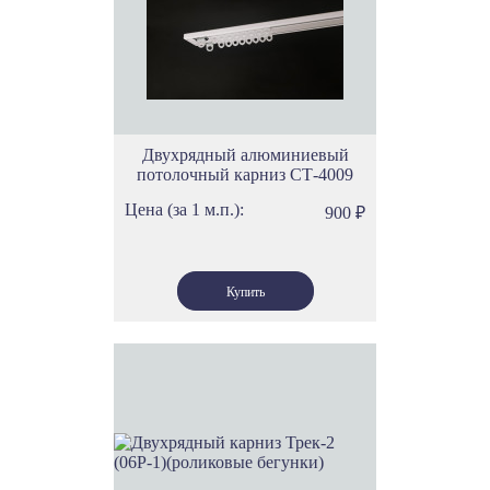
Профили с управлением для тяжелых штор CKS
Профили с управлением для тяжелых штор R2880
Профильный потолочный карниз для штор
Немецкие профильные карнизы для штор
Профильные карнизы для штор
Карниз профильный алюминиевый
Карнизы реечные для штор
Двухрядный алюминиевый
Тянутые профилированные карнизы
потолочный карниз СТ-4009
Карнизы без управления
Карнизы без управления СТ41
Цена (за 1 м.п.):
900
₽
Карнизы без управления СТ4009
Карнизы без управления СТ2005
Карнизы без управления KS (Forest)
Карнизы без управления DS
Круглые карнизы
Деревянные круглые карнизы с кольцами
Карнизы круглые деревянные для штор
Круглые однорядные белые карнизы
Круглые карнизы для тяжелых штор
Багетные карнизы
Карнизы с багетом для кухни
Карнизы потолочные багетные
Эксклюзивные багетные карнизы для штор
Римские карнизы
Тонкие римские карнизы
Мини карнизы Кафе
Эксклюзивные карнизы
Дизайнерские карнизы для штор
Пластиковые карнизы