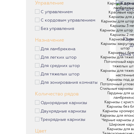
Управление
Карнизы для ш
ламбрекен
С управлением
Красивые кар
Карнизы для 
С кордовым управлением
Карнизы для штор
Карнизы 3 м
Без управления
Карнизы для штор 
Карнизы 2 м
Карн
Карнизы 5 ме
Назначение
Карнизы закругле
д
штор
Для ламбрекена
Карнизы с бл
Цена (з
Для легких штор
Карнизы для тяже
Потолочный кар
Для средних штор
тяжелых шт
Карнизы для тяже
Для тяжелых штор
настенны
Карнизы под д
Для зонирования комнаты
Потолочный углов
Стильные карнизы
Гардины для ш
Количество рядов
ламбрекен
Карнизы с крис
Однорядные карнизы
Карнизы без б
Двухрядные карнизы
Карнизы хромир
Карнизы для япон
Трехрядные карнизы
Черные карнизы 
Широкие кар
Карнизы для в
Цвет
Телескопические