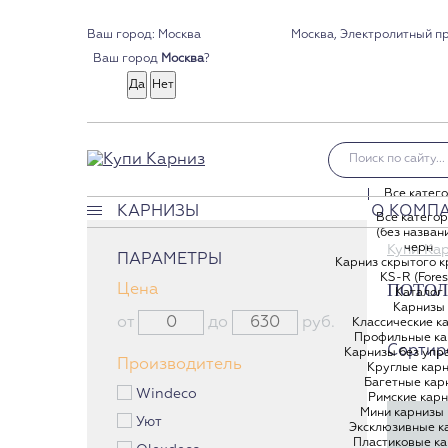
Ваш город:
Москва, Электролитный про
Москва
Ваш город
?
Москва
Все катег
КАРНИЗЫ
О КОМП
Все катего
(без назван
Карнизы
черн
Купи Ка
ПАРАМЕТРЫ
Карниз скрытого 
Классические карнизы
KS-R (Fores
ПОТОЛ
Цена
Профильные карнизы
Каталог
Карнизы
Карнизы без управления
от
до
руб.
Классические к
Профильные ка
Круглые карнизы
Сортир
Карнизы без упр
Производитель
Круглые кар
Багетные карнизы
Багетные кар
Windeco
Римские кар
Римские карнизы
Мини карнизы
Уют
Мини карнизы Кафе
Эксклюзивные к
Пластиковые к