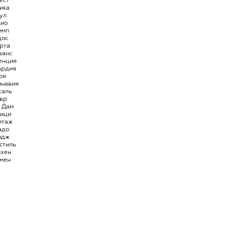
ест
ика
ул
кио
имп
дос
рта
ванс
енция
ардия
оя
инавия
саль
вр
 Дам
ици
итаж
адо
идж
стиль
нхен
мен