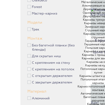
Olexdeco
Эксклюзивные карнизы
Металлические 
Алюминиевые к
Forest
Пластиковые карнизы
Деревянные ка
Однорядные ка
Мастер-карниз
Металлические карнизы
Двухрядные ка
Карнизы трехр
Алюминиевые карнизы
Модели
Карнизы неви
Деревянные карнизы
Эркерные кар
Трек
Струнные кар
Однорядные карнизы
Карнизы потол
струнные
Монтаж
Двухрядные карнизы
Карн
Гардины стру
Гардинные ка
Без багетной планки (без
Карнизы трехрядные
Польские кар
бленды)
Карнизы с кол
Цена (з
Карнизы невидимки
Карнизы с прищ
Для скрытых ниш
Эркерные карнизы
Карнизы для за
Карнизы на 
С креплением на стену
Карнизы на к
Потолочные карн
С креплением на потолок
кухни
С открытым держателем
Карнизы штанги д
Потолочные итал
С закрытым держателем
карнизы
Карниз потолочный
монтажа
Материал
Автоматические 
Багетные план
Алюминий
карнизов
Хит!
Карнизы 140