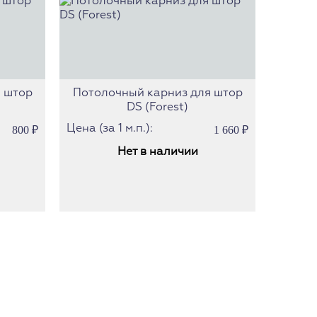
отр Дам
ффици
рмитаж
радо
мидж
 штор
Потолочный карниз для штор
DS (Forest)
ехностиль
юнхен
Цена (за 1 м.п.):
800
₽
1 660
₽
ремен
Нет в наличии