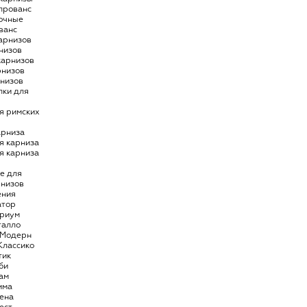
 прованс
очные
ванс
арнизов
низов
карнизов
рнизов
рнизов
пки для
я римских
арниза
я карниза
я карниза
е для
рнизов
ения
атор
риум
талло
 Модерн
Классико
тик
би
ам
има
ена