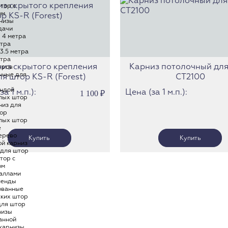
тор с
Карнизы Н
ом
низы
Карнизы У
дачи
Карнизы Э
 4 метра
етра
Карнизы П
3.5 метра
етра
Карнизы И
из скрытого крепления
Карниз потолочный для
тров
нные для
ля штор KS-R (Forest)
СТ2100
Карнизы Т
ендой
Карнизы М
а 1 м.п.):
Цена (за 1 м.п.):
1 100
₽
лых штор
Карнизы Б
низ для
ор
лых штор
е
ерево
ой карниз
 для штор
тор с
ом
таллами
ленды
ованные
ских штор
для штор
низы
анной
 карнизы