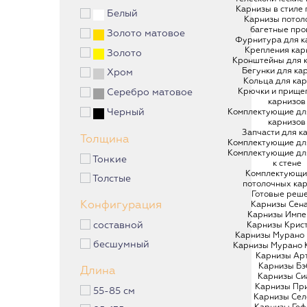
Карнизы в стиле
Белый
Карнизы потол
багетные про
Золото матовое
Фурнитура для к
Крепления кар
Золото
Кронштейны для 
Бегунки для ка
Хром
Кольца для ка
Крючки и прище
Серебро матовое
карнизов
Черный
Комплектующие дл
карнизов
Запчасти для к
Толщина
Комплектующие дл
Комплектующие дл
Тонкие
к стене
Комплектующи
Толстые
потолочных ка
Готовые реш
Конфигурация
Карнизы Сен
Карнизы Импе
составной
Карнизы Крис
Карнизы Мурано
бесшумный
Карнизы Мурано 
Карнизы Ар
Карнизы Бэ
Длина
Карнизы Си
Карнизы Пр
55-85 см
Карнизы Сел