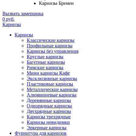
Карнизы Бремен
Вызвать замерщика
0 руб.
Карнизы
Карнизы
Классические карнизы
Профильные карнизы
Карнизы без управления
Круглые карнизы
Багетные карнизы
Римские карнизы
Мини карнизы Кафе
Эксклюзивные карнизы
Пластиковые карнизы
Металлические карнизы
Алюминиевые карнизы
Деревянные карнизы
Однорядные карнизы
Двухрядные карнизы
Карнизы трехрядные
Карнизы невидимки
Эркерные карнизы
Фурнитура для карнизов