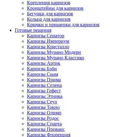
Крепления карнизов
Кронштейны для карнизов
Бегунки для карнизов
Кольца для карнизов
Крючки и прищепки для карнизов
Готовые решения
Карнизы Сенатор
Карнизы Империум
Карнизы Кристалло
Карнизы Мурано Модерн
Карнизы Мурано Классико
Карнизы Артик
Карнизы Бэби
Карнизы Сиам
Карнизы Прима
Карнизы Селена
Карнизы Гефест
Карнизы Этника
Карнизы Сеул
Карнизы Токио
Карнизы Олимп
Карнизы Родос
Карнизы Спарта
Карнизы Прованс
Карнизы Флоренция