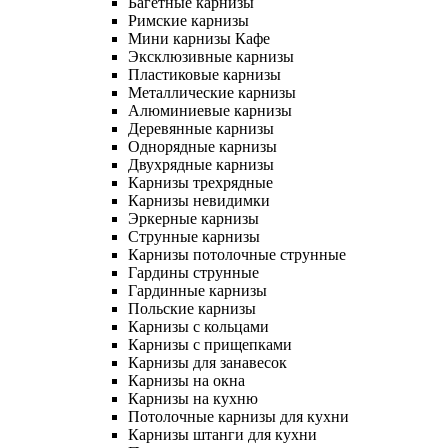
Багетные карнизы
Римские карнизы
Мини карнизы Кафе
Эксклюзивные карнизы
Пластиковые карнизы
Металлические карнизы
Алюминиевые карнизы
Деревянные карнизы
Однорядные карнизы
Двухрядные карнизы
Карнизы трехрядные
Карнизы невидимки
Эркерные карнизы
Струнные карнизы
Карнизы потолочные струнные
Гардины струнные
Гардинные карнизы
Польские карнизы
Карнизы с кольцами
Карнизы с прищепками
Карнизы для занавесок
Карнизы на окна
Карнизы на кухню
Потолочные карнизы для кухни
Карнизы штанги для кухни