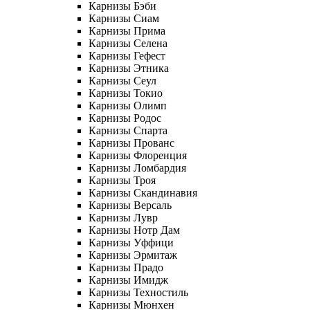
Карнизы Бэби
Карнизы Сиам
Карнизы Прима
Карнизы Селена
Карнизы Гефест
Карнизы Этника
Карнизы Сеул
Карнизы Токио
Карнизы Олимп
Карнизы Родос
Карнизы Спарта
Карнизы Прованс
Карнизы Флоренция
Карнизы Ломбардия
Карнизы Троя
Карнизы Скандинавия
Карнизы Версаль
Карнизы Лувр
Карнизы Нотр Дам
Карнизы Уффици
Карнизы Эрмитаж
Карнизы Прадо
Карнизы Имидж
Карнизы Техностиль
Карнизы Мюнхен