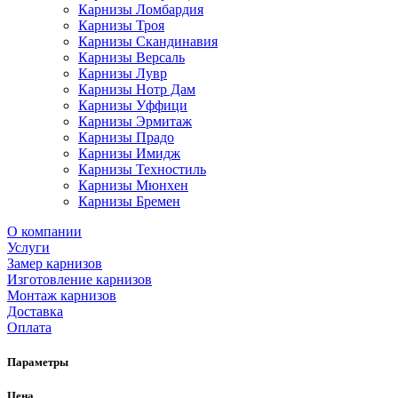
Карнизы Ломбардия
Карнизы Троя
Карнизы Скандинавия
Карнизы Версаль
Карнизы Лувр
Карнизы Нотр Дам
Карнизы Уффици
Карнизы Эрмитаж
Карнизы Прадо
Карнизы Имидж
Карнизы Техностиль
Карнизы Мюнхен
Карнизы Бремен
О компании
Услуги
Замер карнизов
Изготовление карнизов
Монтаж карнизов
Доставка
Оплата
Параметры
Цена