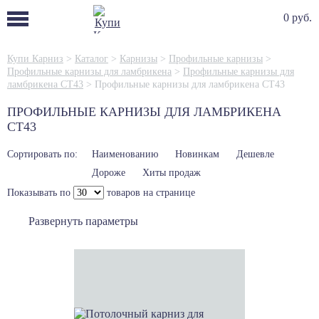
0 руб.
Купи Карниз
>
Каталог
>
Карнизы
>
Профильные карнизы
>
Профильные карнизы для ламбрикена
>
Профильные карнизы для
ламбрикена СТ43
>
Профильные карнизы для ламбрикена СТ43
ПРОФИЛЬНЫЕ КАРНИЗЫ ДЛЯ ЛАМБРИКЕНА
СТ43
Сортировать по:
Наименованию
Новинкам
Дешевле
Дороже
Хиты продаж
Показывать по
товаров на странице
Развернуть параметры