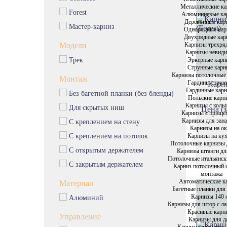
Эксклюзивные карнизы
Металлические к
Forest
Алюминиевые ка
Пластиковые карнизы
Деревянные кар
Мастер-карниз
Металлические карнизы
Однорядные кар
Двухрядные кар
Алюминиевые карнизы
Карнизы трехря
Модели
Карнизы невид
Деревянные карнизы
Эркерные карн
Трек
Однорядные карнизы
Струнные карн
Карнизы потолочные
Монтаж
Двухрядные карнизы
Гардины струн
Карн
Гардинные кар
Без багетной планки (без бленды)
Карнизы трехрядные
Польские карн
Карнизы с коль
Карнизы невидимки
Для скрытых ниш
Цена (з
Карнизы с прище
Эркерные карнизы
Карнизы для зана
С креплением на стену
Карнизы на о
Карнизы на ку
С креплением на потолок
Потолочные карнизы 
С открытым держателем
Карнизы штанги дл
Потолочные итальянск
С закрытым держателем
Карниз потолочный 
монтажа
Автоматические к
Материал
Багетные планки для
Карнизы 140 
Алюминий
Карнизы для штор с л
Красивые карн
Управление
Карнизы для д
Карнизы для штор 