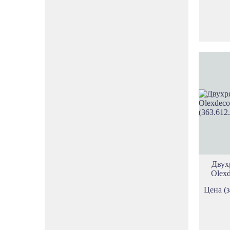
Двух
Olexd
Цена (з