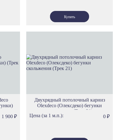
deco
Двухрядный потолочный карниз
гунки)
Olexdeco (Олексдеко) бегунки
скольжения (Трек 21)
Цена (за 1 м.п.):
1 900
₽
0
₽