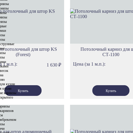
Карнизы Си
арнизы
рнизы
Карнизы Пр
низы
Карнизы Сел
низы
низы
Карнизы Геф
дные
имки
Карнизы Этн
изы
Карнизы Сеу
изы
 струнные
Карнизы Ток
ные
из потолочный для штор KS
Потолочный карниз для 
низы
(Forest)
СТ-1100
Карнизы Ол
изы
цами
Карнизы Род
а 1 м.п.):
Цена (за 1 м.п.):
1 630
₽
пками
Карнизы Спа
весок
кна
Карнизы Про
хню
для кухни
Карнизы Фло
я кухни
ие карнизы
Карнизы Ло
скрытого
Карнизы Тро
арнизы
Карнизы Ска
 карнизов
см
Карнизы Вер
амбрекеном
изы
Карнизы Лув
ачи
Карнизы Нот
4 метра