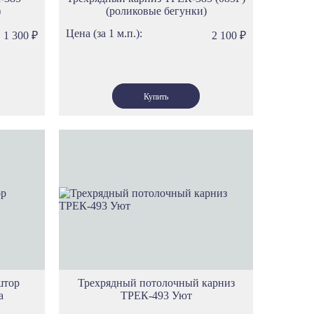
)
(роликовые бегунки)
Цена (за 1 м.п.):
1 300
₽
2 100
₽
штор
Трехрядный потолочный карниз
а
ТРЕК-493 Уют