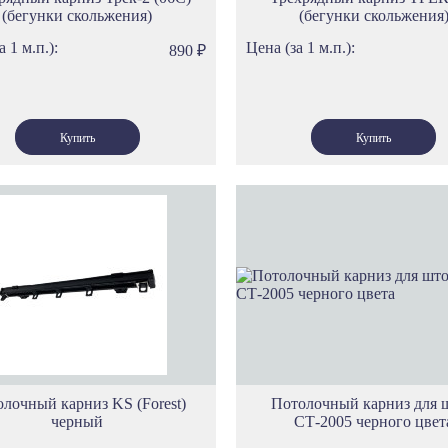
(бегунки скольжения)
(бегунки скольжения
а 1 м.п.):
Цена (за 1 м.п.):
890
₽
лочный карниз KS (Forest)
Потолочный карниз для 
черный
СТ-2005 черного цвет