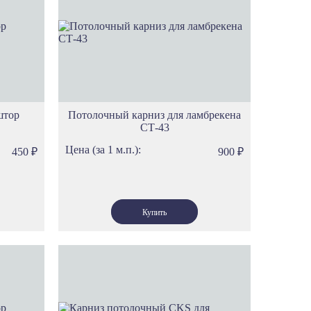
ам
има
ена
ест
ика
л
ио
штор
Потолочный карниз для ламбрекена
СТ-43
имп
ос
Цена (за 1 м.п.):
450
₽
900
₽
рта
ванс
ренция
мбардия
я
ндинавия
саль
р
р Дам