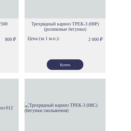
2500
Трехрядный карниз ТРЕК-3 (08Р)
(роликовые бегунки)
Цена (за 1 м.п.):
800
₽
2 000
₽