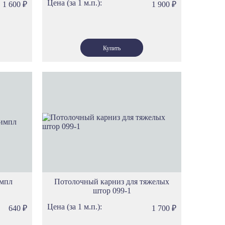
Цена (за 1 м.п.):
1 600
₽
1 900
₽
импл
Потолочный карниз для тяжелых
штор 099-1
Цена (за 1 м.п.):
640
₽
1 700
₽