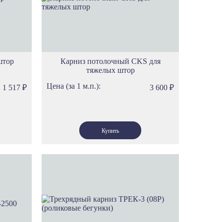
фици
митаж
до
идж
штор
Карниз потолочный CKS для
ностиль
тяжелых штор
нхен
Цена (за 1 м.п.):
1 517
₽
3 600
₽
мен