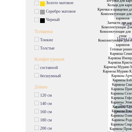
Бегунки для кар
Золото матовое
Кольца для карн
Крючки и прищепки дл
Серебро матовое
Комплектующие для
карнизов
Черный
Запчасти для ка
Карн
Комплектующие для
Толщина
Комплектующие для 
стене
Цена (з
Тонкие
Комплектующие для п
карнизов
Толстые
Готовые реше
Карнизы Сена
Карнизы Импе
Конфигурация
Карнизы Крист
Карнизы Мурано 
составной
Карнизы Мурано К
Карнизы Арт
бесшумный
Карнизы Бэб
Карнизы Си
Длина
Карнизы При
Карнизы Селе
120 см
Карнизы Гефе
Карнизы Этни
140 см
Карнизы Сеу
Карнизы Ток
160 см
Карнизы Оли
Карнизы Род
180 см
Карнизы Спар
200 см
Карнизы Пров