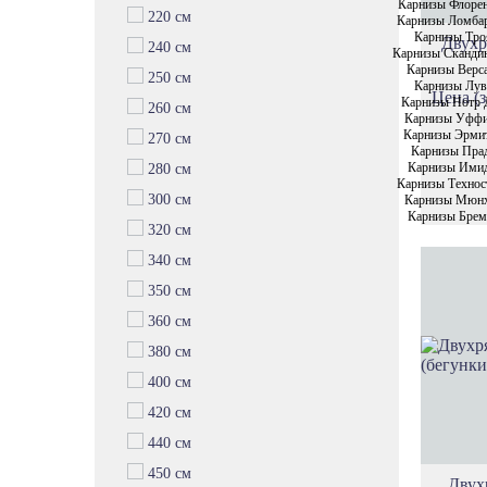
Карнизы Флоре
220 см
Карнизы Ломба
Карнизы Тро
Двухр
240 см
Карнизы Сканди
Карнизы Верс
250 см
Карнизы Лув
Цена (з
Карнизы Нотр 
260 см
Карнизы Уфф
Карнизы Эрми
270 см
Карнизы Пра
Карнизы Ими
280 см
Карнизы Технос
300 см
Карнизы Мюн
Карнизы Брем
320 см
340 см
350 см
360 см
380 см
400 см
420 см
440 см
450 см
Двух