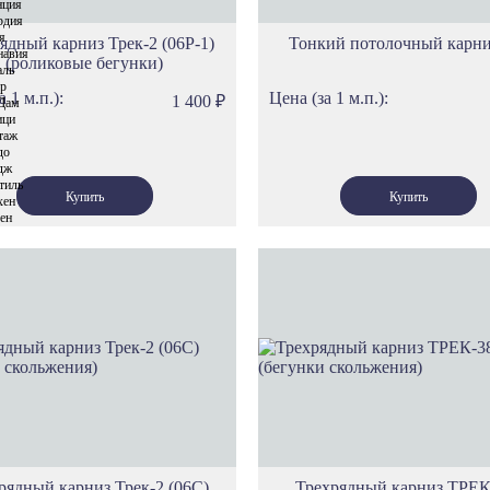
нция
рдия
я
ядный карниз Трек-2 (06Р-1)
Тонкий потолочный карни
навия
(роликовые бегунки)
аль
р
а 1 м.п.):
Цена (за 1 м.п.):
1 400
₽
Дам
ици
таж
до
дж
тиль
хен
ен
рядный карниз Трек-2 (06С)
Трехрядный карниз ТРЕК