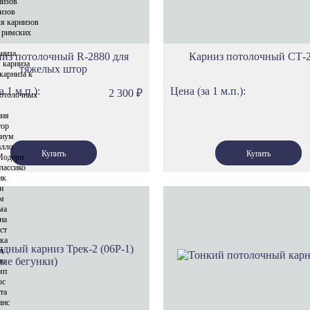
низов
изов
я карнизов
 римских
рниза
из потолочный R-2880 для
Карниз потолочный СТ-
 карниза
тяжелых штор
карниза к
а 1 м.п.):
Цена (за 1 м.п.):
2 300
₽
отолочных
ния
тор
риум
алло
Модерн
лассико
ик
и
ам
ма
на
ст
ка
л
ио
мп
ос
та
анс