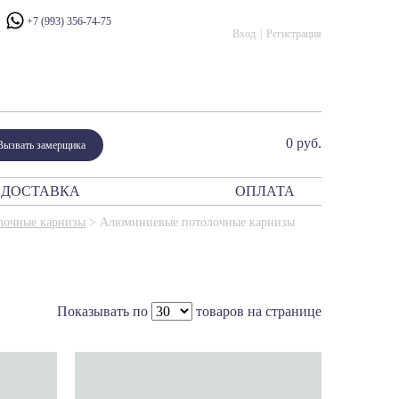
+7 (993) 356-74-75
Вход
Регистрация
0 руб.
Вызвать замерщика
ДОСТАВКА
ОПЛАТА
ния
лочные карнизы
>
Алюминиевые потолочные карнизы
атор
периум
сталло
рано Модерн
Показывать по
товаров на странице
ано Классико
ик
и