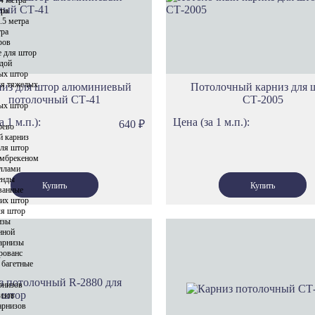
тра
Карнизы Уф
.5 метра
тра
Карнизы Эр
ров
Карнизы Пра
е для штор
ндой
Карнизы Им
ых штор
ля тяжелых
низ для штор алюминиевый
Потолочный карниз для 
Карнизы Тех
потолочный СТ-41
СТ-2005
ых штор
Карнизы Мю
а 1 м.п.):
Цена (за 1 м.п.):
640
₽
Карнизы Бре
рево
й карниз
для штор
амбрекеном
аллами
енды
ванные
ких штор
ля штор
изы
нной
карнизы
рованс
 багетные
рнизов
изов
арнизов