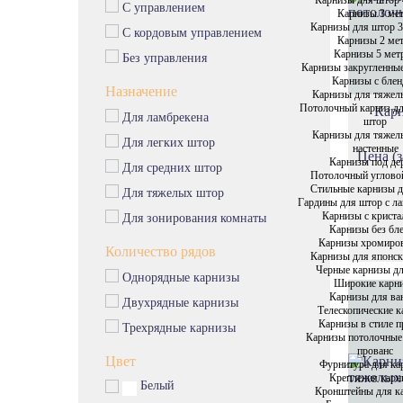
С управлением
Карнизы 3 ме
Карнизы для штор 3
С кордовым управлением
Карнизы 2 ме
Карнизы 5 мет
Без управления
Карнизы закругленны
Карнизы с бле
Назначение
Карнизы для тяжел
Потолочный карниз д
Кар
Для ламбрекена
штор
Карнизы для тяжел
Для легких штор
настенные
Цена (з
Карнизы под де
Для средних штор
Потолочный углово
Стильные карнизы 
Для тяжелых штор
Гардины для штор с л
Карнизы с крист
Для зонирования комнаты
Карнизы без бл
Карнизы хромиро
Количество рядов
Карнизы для японс
Черные карнизы д
Однорядные карнизы
Широкие карн
Карнизы для ва
Двухрядные карнизы
Телескопические 
Карнизы в стиле п
Трехрядные карнизы
Карнизы потолочные
прованс
Цвет
Фурнитура для ка
Крепления карн
Белый
Кронштейны для к