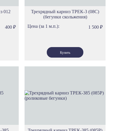
з 012
Трехрядный карниз ТРЕК-3 (08С)
(бегунки скольжения)
Цена (за 1 м.п.):
400
₽
1 500
₽
-385
Трехрядный карниз ТРЕК-385 (085Р)