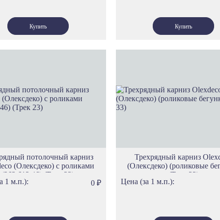
рядный потолочный карниз
Трехрядный карниз Olex
eco (Олексдеко) c роликами
(Олексдеко) (роликовые бе
(363.612.46) (Трек 23)
(Трек 33)
а 1 м.п.):
Цена (за 1 м.п.):
0
₽