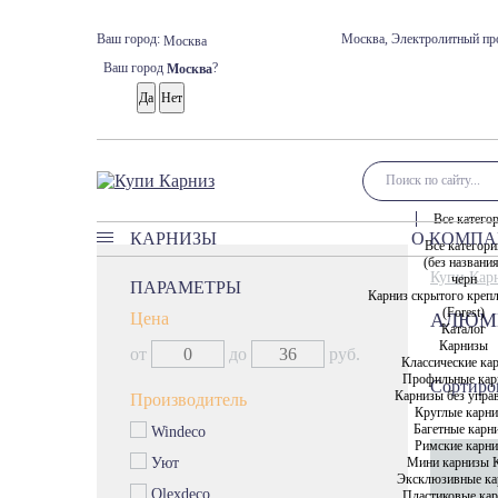
Ваш город:
Москва, Электролитный про
Москва
Ваш город
?
Москва
Все катего
КАРНИЗЫ
О КОМП
Все категори
(без названи
Карнизы
Купи Кар
черн
ПАРАМЕТРЫ
Карниз скрытого креп
Классические карнизы
(Forest)
Цена
АЛЮМ
Профильные карнизы
Каталог
Карнизы
от
до
руб.
Карнизы без управления
Классические ка
Профильные кар
Сортиров
Круглые карнизы
Карнизы без упра
Производитель
Круглые карн
Багетные карнизы
Багетные карн
Windeco
Римские карнизы
Римские карн
Мини карнизы 
Уют
Мини карнизы Кафе
Эксклюзивные ка
Olexdeco
Пластиковые ка