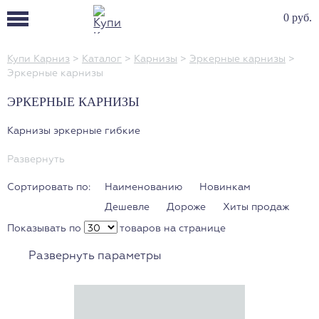
0 руб.
Купи Карниз
>
Каталог
>
Карнизы
>
Эркерные карнизы
>
Эркерные карнизы
ЭРКЕРНЫЕ КАРНИЗЫ
Карнизы эркерные гибкие
Развернуть
Сортировать по:
Наименованию
Новинкам
Дешевле
Дороже
Хиты продаж
Показывать по
товаров на странице
Развернуть параметры