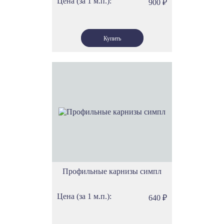
Цена (за 1 м.п.):
900
₽
Профильные карнизы симпл
Цена (за 1 м.п.):
640
₽