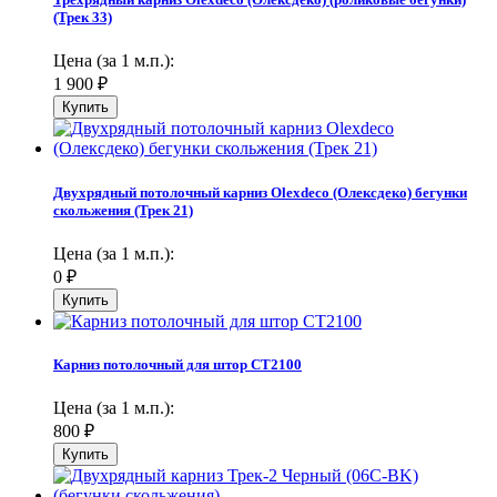
(Трек 33)
Цена (за 1 м.п.):
1 900
₽
Двухрядный потолочный карниз Olexdeco (Олексдеко) бегунки
скольжения (Трек 21)
Цена (за 1 м.п.):
0
₽
Карниз потолочный для штор СТ2100
Цена (за 1 м.п.):
800
₽