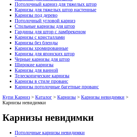
Потолочный карниз для тяжелых штор
Карнизы для тяжелых штор настенные
Карнизы под дерево
Потолочный угловой карниз
Стильные карнизы для штор
Гардины для штор с ламбрекеном
Карнизы с кристаллами
Карнизы без бленды
Карнизы хромированные
Карнизы для японских штор
Черные карнизы для штор
Широкие карнизы
Карнизы для ванной
Телескопические карнизы
Карнизы в стиле прованс
Карнизы потолочные багетные прованс
Купи Карниз
>
Каталог
>
Карнизы
>
Карнизы невидимки
>
Карнизы невидимки
Карнизы невидимки
Потолочные карнизы невидимки