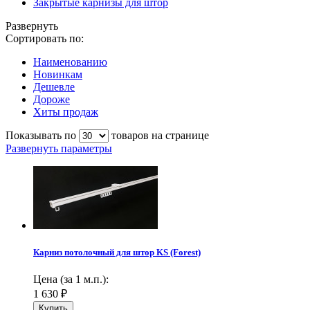
Закрытые карнизы для штор
Развернуть
Сортировать по:
Наименованию
Новинкам
Дешевле
Дороже
Хиты продаж
Показывать по
товаров на странице
Развернуть параметры
Карниз потолочный для штор KS (Forest)
Цена (за 1 м.п.):
1 630
₽