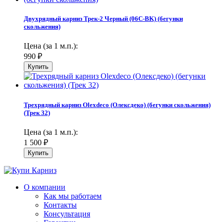
Двухрядный карниз Трек-2 Черный (06С-BK) (бегунки
скольжения)
Цена (за 1 м.п.):
990
₽
Трехрядный карниз Olexdeco (Олексдеко) (бегунки скольжения)
(Трек 32)
Цена (за 1 м.п.):
1 500
₽
О компании
Как мы работаем
Контакты
Консультация