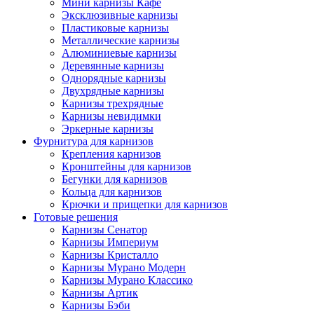
Мини карнизы Кафе
Эксклюзивные карнизы
Пластиковые карнизы
Металлические карнизы
Алюминиевые карнизы
Деревянные карнизы
Однорядные карнизы
Двухрядные карнизы
Карнизы трехрядные
Карнизы невидимки
Эркерные карнизы
Фурнитура для карнизов
Крепления карнизов
Кронштейны для карнизов
Бегунки для карнизов
Кольца для карнизов
Крючки и прищепки для карнизов
Готовые решения
Карнизы Сенатор
Карнизы Империум
Карнизы Кристалло
Карнизы Мурано Модерн
Карнизы Мурано Классико
Карнизы Артик
Карнизы Бэби