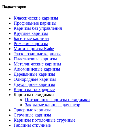
Подкатегории
Классические карнизы
Профильные карнизы
Карнизы без управления
Круглые карнизы
Багетные карнизы
Римские карнизы
Мини карнизы Кафе
Эксклюзивные карнизы
Пластиковые карнизы
Металлические карнизы
Алюминиевые карнизы
Деревянные карнизы
Однорядные карнизы
Двухрядные карнизы
Карнизы трехрядные
Карнизы невидимки
Потолочные карнизы невидимки
Закрытые карнизы для штор
Эркерные карнизы
Струнные карнизы
Карнизы потолочные струнные
Гардины струнные