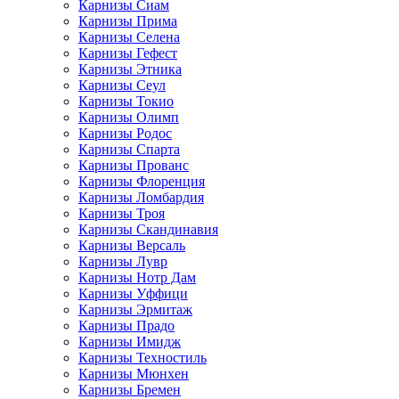
Карнизы Сиам
Карнизы Прима
Карнизы Селена
Карнизы Гефест
Карнизы Этника
Карнизы Сеул
Карнизы Токио
Карнизы Олимп
Карнизы Родос
Карнизы Спарта
Карнизы Прованс
Карнизы Флоренция
Карнизы Ломбардия
Карнизы Троя
Карнизы Скандинавия
Карнизы Версаль
Карнизы Лувр
Карнизы Нотр Дам
Карнизы Уффици
Карнизы Эрмитаж
Карнизы Прадо
Карнизы Имидж
Карнизы Техностиль
Карнизы Мюнхен
Карнизы Бремен