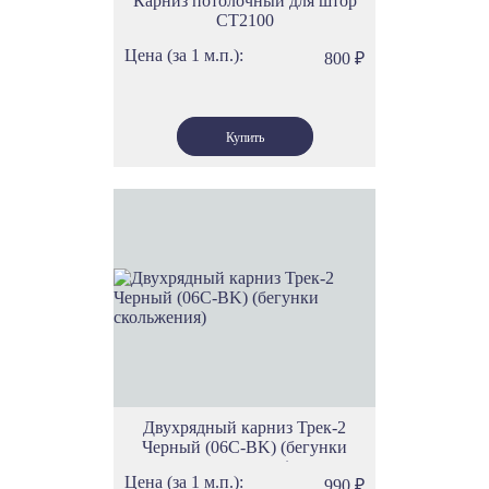
Карниз потолочный для штор
СТ2100
Цена (за 1 м.п.):
800
₽
Двухрядный карниз Трек-2
Черный (06С-BK) (бегунки
скольжения)
Цена (за 1 м.п.):
990
₽