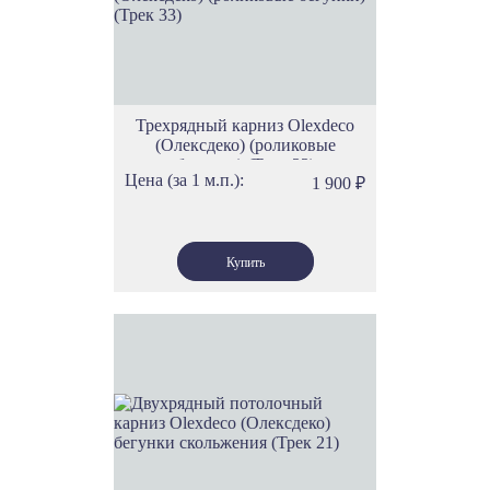
Трехрядный карниз Olexdeco
(Олексдеко) (роликовые
бегунки) (Трек 33)
Цена (за 1 м.п.):
1 900
₽