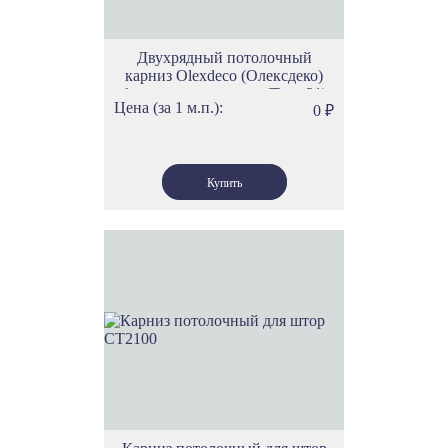
Двухрядный потолочный
карниз Olexdeco (Олексдеко)
бегунки скольжения (Трек 21)
Цена (за 1 м.п.):
0
₽