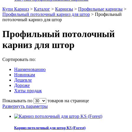
Купи Карниз
>
Каталог
>
Карнизы
>
Профильные карнизы
>
Профильный потолочный карниз для штор
>
Профильный
потолочный карниз для штор
Профильный потолочный
карниз для штор
Сортировать по:
Наименованию
Новинкам
Дешевле
Дороже
Хиты продаж
Показывать по
товаров на странице
Развернуть параметры
Карниз потолочный для штор KS (Forest)