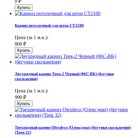
0
₽
Карниз потолочный для штор СТ2100
Цена (за 1 м.п.):
800
₽
Двухрядный карниз Трек-2 Черный (06С-BK) (бегунки
скольжения)
Цена (за 1 м.п.):
990
₽
Трехрядный карниз Olexdeco (Олексдеко) (бегунки скольжения)
(Трек 32)