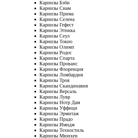
Карнизы Бэби
Карнизы Сиам
Карнизы Прима
Карнизы Селена
Карнизы Гефест
Карнизы Этника
Карнизы Сеул
Карнизы Токио
Карнизы Олимп
Карнизы Родос
Карнизы Спарта
Карнизы Прованс
Карнизы Флоренция
Карнизы Ломбардия
Карнизы Троя
Карнизы Скандинавия
Карнизы Версаль
Карнизы Лувр
Карнизы Нотр Дам
Карнизы Уффици
Карнизы Эрмитаж
Карнизы Прадо
Карнизы Имидж
Карнизы Техностиль
Карнизы Мюнхен