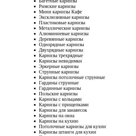
Багетные карнизы
Римские карнизы
Мини карнизы Кафе
Эксклюзивные карнизы
Пластиковые карнизы
Металлические карнизы
Алюминиевые карнизы
Деревянные карнизы
Однорядные карнизы
Двухрядные карнизы
Карнизы трехрядные
Карнизы невидимки
Эркерные карнизы
Струнные карнизы
Карнизы потолочные струнные
Гардины струнные
Гардинные карнизы
Польские карнизы
Карнизы с кольцами
Карнизы с прищепками
Карнизы для занавесок
Карнизы на окна
Карнизы на кухню
Потолочные карнизы для кухни
Карнизы штанги для кухни