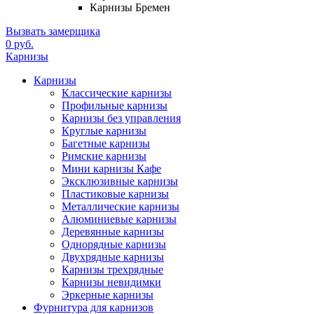
Карнизы Бремен
Вызвать замерщика
0 руб.
Карнизы
Карнизы
Классические карнизы
Профильные карнизы
Карнизы без управления
Круглые карнизы
Багетные карнизы
Римские карнизы
Мини карнизы Кафе
Эксклюзивные карнизы
Пластиковые карнизы
Металлические карнизы
Алюминиевые карнизы
Деревянные карнизы
Однорядные карнизы
Двухрядные карнизы
Карнизы трехрядные
Карнизы невидимки
Эркерные карнизы
Фурнитура для карнизов