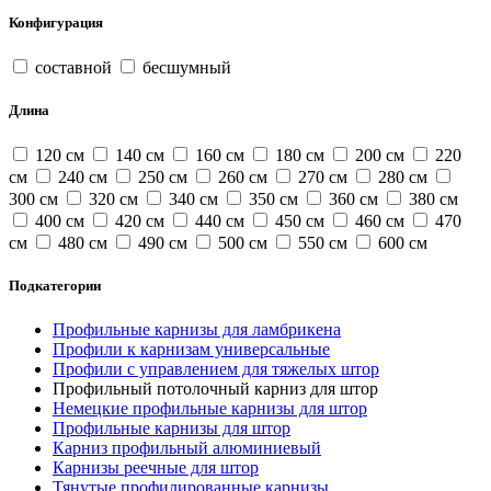
Конфигурация
составной
бесшумный
Длина
120 см
140 см
160 см
180 см
200 см
220
см
240 см
250 см
260 см
270 см
280 см
300 см
320 см
340 см
350 см
360 см
380 см
400 см
420 см
440 см
450 см
460 см
470
см
480 см
490 см
500 см
550 см
600 см
Подкатегории
Профильные карнизы для ламбрикена
Профили к карнизам универсальные
Профили с управлением для тяжелых штор
Профильный потолочный карниз для штор
Немецкие профильные карнизы для штор
Профильные карнизы для штор
Карниз профильный алюминиевый
Карнизы реечные для штор
Тянутые профилированные карнизы