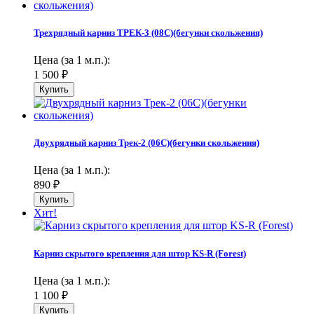
Трехрядный карниз ТРЕК-3 (08С)(бегунки скольжения)
Цена (за 1 м.п.):
1 500
₽
Двухрядный карниз Трек-2 (06С)(бегунки скольжения)
Цена (за 1 м.п.):
890
₽
Хит!
Карниз скрытого крепления для штор KS-R (Forest)
Цена (за 1 м.п.):
1 100
₽