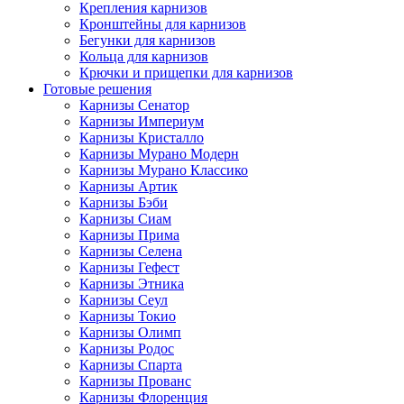
Крепления карнизов
Кронштейны для карнизов
Бегунки для карнизов
Кольца для карнизов
Крючки и прищепки для карнизов
Готовые решения
Карнизы Сенатор
Карнизы Империум
Карнизы Кристалло
Карнизы Мурано Модерн
Карнизы Мурано Классико
Карнизы Артик
Карнизы Бэби
Карнизы Сиам
Карнизы Прима
Карнизы Селена
Карнизы Гефест
Карнизы Этника
Карнизы Сеул
Карнизы Токио
Карнизы Олимп
Карнизы Родос
Карнизы Спарта
Карнизы Прованс
Карнизы Флоренция