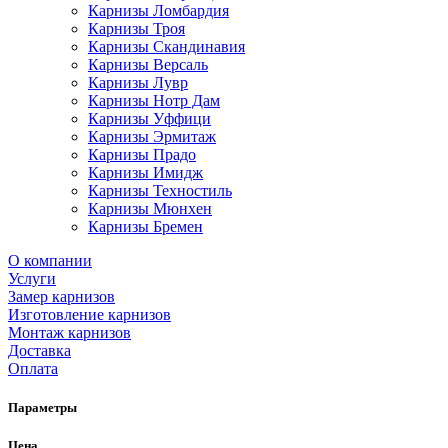
Карнизы Ломбардия
Карнизы Троя
Карнизы Скандинавия
Карнизы Версаль
Карнизы Лувр
Карнизы Нотр Дам
Карнизы Уффици
Карнизы Эрмитаж
Карнизы Прадо
Карнизы Имидж
Карнизы Техностиль
Карнизы Мюнхен
Карнизы Бремен
О компании
Услуги
Замер карнизов
Изготовление карнизов
Монтаж карнизов
Доставка
Оплата
Параметры
Цена