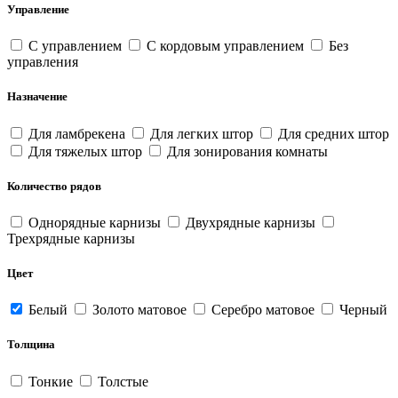
Управление
С управлением
С кордовым управлением
Без
управления
Назначение
Для ламбрекена
Для легких штор
Для средних штор
Для тяжелых штор
Для зонирования комнаты
Количество рядов
Однорядные карнизы
Двухрядные карнизы
Трехрядные карнизы
Цвет
Белый
Золото матовое
Серебро матовое
Черный
Толщина
Тонкие
Толстые