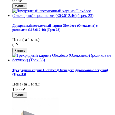
900
₽
Двухрядный потолочный карниз Olexdeco (Олексдеко) c
роликами (363.612.46) (Трек 23)
Цена (за 1 м.п.):
0
₽
Трехрядный карниз Olexdeco (Олексдеко) (роликовые бегунки)
(Трек 33)
Цена (за 1 м.п.):
1 900
₽