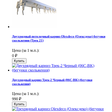
Двухрядный потолочный карниз Olexdeco (Олексдеко) бегунки
скольжения (Трек 21)
Цена (за 1 м.п.):
0
₽
Двухрядный карниз Трек-2 Черный (06С-BK) (бегунки
скольжения)
Цена (за 1 м.п.):
990
₽