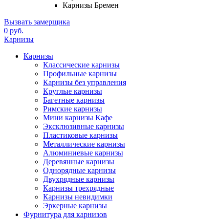
Карнизы Бремен
Вызвать замерщика
0 руб.
Карнизы
Карнизы
Классические карнизы
Профильные карнизы
Карнизы без управления
Круглые карнизы
Багетные карнизы
Римские карнизы
Мини карнизы Кафе
Эксклюзивные карнизы
Пластиковые карнизы
Металлические карнизы
Алюминиевые карнизы
Деревянные карнизы
Однорядные карнизы
Двухрядные карнизы
Карнизы трехрядные
Карнизы невидимки
Эркерные карнизы
Фурнитура для карнизов