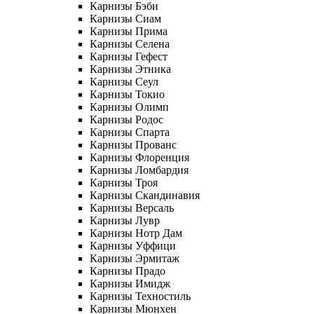
Карнизы Бэби
Карнизы Сиам
Карнизы Прима
Карнизы Селена
Карнизы Гефест
Карнизы Этника
Карнизы Сеул
Карнизы Токио
Карнизы Олимп
Карнизы Родос
Карнизы Спарта
Карнизы Прованс
Карнизы Флоренция
Карнизы Ломбардия
Карнизы Троя
Карнизы Скандинавия
Карнизы Версаль
Карнизы Лувр
Карнизы Нотр Дам
Карнизы Уффици
Карнизы Эрмитаж
Карнизы Прадо
Карнизы Имидж
Карнизы Техностиль
Карнизы Мюнхен