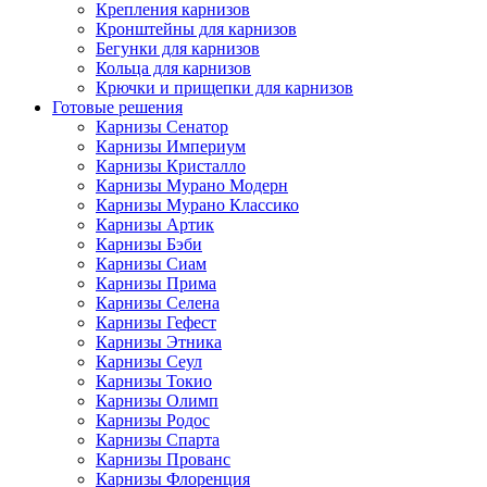
Крепления карнизов
Кронштейны для карнизов
Бегунки для карнизов
Кольца для карнизов
Крючки и прищепки для карнизов
Готовые решения
Карнизы Сенатор
Карнизы Империум
Карнизы Кристалло
Карнизы Мурано Модерн
Карнизы Мурано Классико
Карнизы Артик
Карнизы Бэби
Карнизы Сиам
Карнизы Прима
Карнизы Селена
Карнизы Гефест
Карнизы Этника
Карнизы Сеул
Карнизы Токио
Карнизы Олимп
Карнизы Родос
Карнизы Спарта
Карнизы Прованс
Карнизы Флоренция