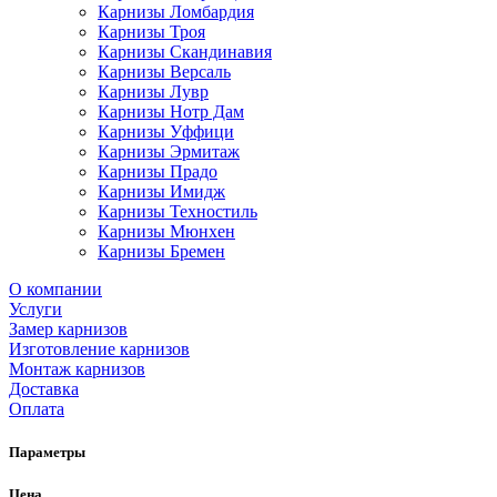
Карнизы Ломбардия
Карнизы Троя
Карнизы Скандинавия
Карнизы Версаль
Карнизы Лувр
Карнизы Нотр Дам
Карнизы Уффици
Карнизы Эрмитаж
Карнизы Прадо
Карнизы Имидж
Карнизы Техностиль
Карнизы Мюнхен
Карнизы Бремен
О компании
Услуги
Замер карнизов
Изготовление карнизов
Монтаж карнизов
Доставка
Оплата
Параметры
Цена