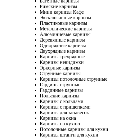
Багетные карнизы
Римские карнизы
Мини карнизы Кафе
Эксклюзивные карнизы
Пластиковые карнизы
Металлические карнизы
Алюминиевые карнизы
Деревянные карнизы
Однорядные карнизы
Двухрядные карнизы
Карнизы трехрядные
Карнизы невидимки
Эркерные карнизы
Струнные карнизы
Карнизы потолочные струнные
Гардины струнные
Гардинные карнизы
Польские карнизы
Карнизы с кольцами
Карнизы с прищепками
Карнизы для занавесок
Карнизы на окна
Карнизы на кухню
Потолочные карнизы для кухни
Карнизы штанги для кухни