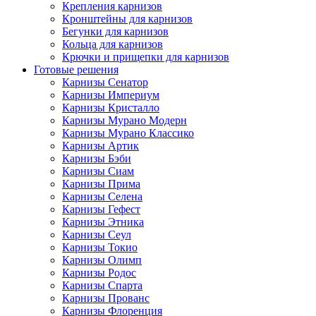
Крепления карнизов
Кронштейны для карнизов
Бегунки для карнизов
Кольца для карнизов
Крючки и прищепки для карнизов
Готовые решения
Карнизы Сенатор
Карнизы Империум
Карнизы Кристалло
Карнизы Мурано Модерн
Карнизы Мурано Классико
Карнизы Артик
Карнизы Бэби
Карнизы Сиам
Карнизы Прима
Карнизы Селена
Карнизы Гефест
Карнизы Этника
Карнизы Сеул
Карнизы Токио
Карнизы Олимп
Карнизы Родос
Карнизы Спарта
Карнизы Прованс
Карнизы Флоренция