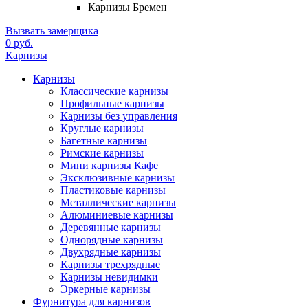
Карнизы Бремен
Вызвать замерщика
0 руб.
Карнизы
Карнизы
Классические карнизы
Профильные карнизы
Карнизы без управления
Круглые карнизы
Багетные карнизы
Римские карнизы
Мини карнизы Кафе
Эксклюзивные карнизы
Пластиковые карнизы
Металлические карнизы
Алюминиевые карнизы
Деревянные карнизы
Однорядные карнизы
Двухрядные карнизы
Карнизы трехрядные
Карнизы невидимки
Эркерные карнизы
Фурнитура для карнизов