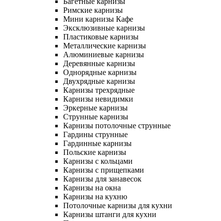
Багетные карнизы
Римские карнизы
Мини карнизы Кафе
Эксклюзивные карнизы
Пластиковые карнизы
Металлические карнизы
Алюминиевые карнизы
Деревянные карнизы
Однорядные карнизы
Двухрядные карнизы
Карнизы трехрядные
Карнизы невидимки
Эркерные карнизы
Струнные карнизы
Карнизы потолочные струнные
Гардины струнные
Гардинные карнизы
Польские карнизы
Карнизы с кольцами
Карнизы с прищепками
Карнизы для занавесок
Карнизы на окна
Карнизы на кухню
Потолочные карнизы для кухни
Карнизы штанги для кухни