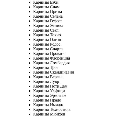
Карнизы Бэби
Карнизы Сиам
Карнизы Прима
Карнизы Селена
Карнизы Гефест
Карнизы Этника
Карнизы Сеул
Карнизы Токио
Карнизы Олимп
Карнизы Родос
Карнизы Спарта
Карнизы Прованс
Карнизы Флоренция
Карнизы Ломбардия
Карнизы Троя
Карнизы Скандинавия
Карнизы Версаль
Карнизы Лувр
Карнизы Нотр Дам
Карнизы Уффици
Карнизы Эрмитаж
Карнизы Прадо
Карнизы Имидж
Карнизы Техностиль
Карнизы Мюнхен