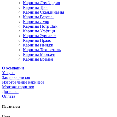
Карнизы Ломбардия
Карнизы Троя
Карнизы Скандинавия
Карнизы Версаль
Карнизы Лувр
Карнизы Нотр Дам
Карнизы Уффици
Карнизы Эрмитаж
Карнизы Прадо
Карнизы Имидж
Карнизы Техностиль
Карнизы Мюнхен
Карнизы Бремен
О компании
Услуги
Замер карнизов
Изготовление карнизов
Монтаж карнизов
Доставка
Оплата
Параметры
Цена